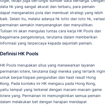
togel, tetapi juga berfungsi sumber data berharga. Dengan
data hk yang sangat akurat dan terbaru, para pemain
dapat menganalisis pola dan membuat strategi yang lebih
baik. Selain itu, melalui adanya hk lotto dan toto hk, variasi
permainan semakin menyenangkan dan menyulitkan.
Tulisan ini akan mengulas tuntas cara kerja HK Pools dan
bagaimana pengelolanya, terutama dalam memberikan
informasi yang terpercaya kepada sejumlah pemain.
Definisi HK Pools
HK Pools merupakan situs yang menawarkan layanan
permainan lotere, terutama bagi mereka yang tertarik ingin
untuk berpartisipasi pengundian dan hasil result Hong
Kong. Pada konteks ini HK mengacu pada Hong Kong,
yaitu tempat yang terkenal dengan macam-macam game
lotere yang. Permainan ini memungkinkan semua pemain
dalam melakukan bet dengan harapan mendapat