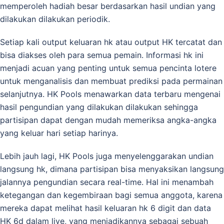
memperoleh hadiah besar berdasarkan hasil undian yang
dilakukan dilakukan periodik.
Setiap kali output keluaran hk atau output HK tercatat dan
bisa diakses oleh para semua pemain. Informasi hk ini
menjadi acuan yang penting untuk semua pencinta lotere
untuk menganalisis dan membuat prediksi pada permainan
selanjutnya. HK Pools menawarkan data terbaru mengenai
hasil pengundian yang dilakukan dilakukan sehingga
partisipan dapat dengan mudah memeriksa angka-angka
yang keluar hari setiap harinya.
Lebih jauh lagi, HK Pools juga menyelenggarakan undian
langsung hk, dimana partisipan bisa menyaksikan langsung
jalannya pengundian secara real-time. Hal ini menambah
ketegangan dan kegembiraan bagi semua anggota, karena
mereka dapat melihat hasil keluaran hk 6 digit dan data
HK 6d dalam live, yang menjadikannya sebagai sebuah