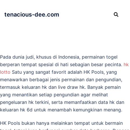
Skip
to
tenacious-dee.com
content
Pada dunia judi, khusus di Indonesia, permainan togel
berperan tempat spesial di hati sebagian besar pecinta.
hk
lotto
Satu yang sangat favorit adalah HK Pools, yang
menawarkan berbagai jenis permainan dan pengundian,
termasuk keluaran hk dan live draw hk. Banyak pemain
yang menantikan setiap pengundian agar melihat
pengeluaran hk terkini, serta memanfaatkan data hk dan
keluaran hk 6d untuk menambah kemungkinan menang.
HK Pools bukan hanya melainkan tempat untuk bermain