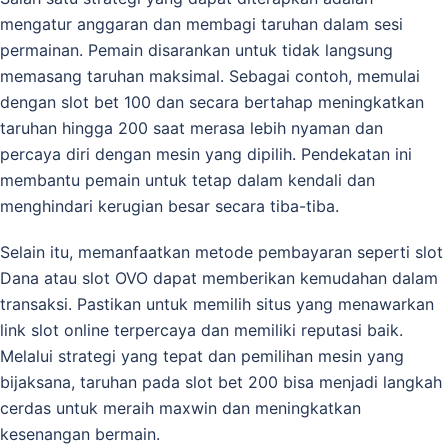
mengatur anggaran dan membagi taruhan dalam sesi
permainan. Pemain disarankan untuk tidak langsung
memasang taruhan maksimal. Sebagai contoh, memulai
dengan slot bet 100 dan secara bertahap meningkatkan
taruhan hingga 200 saat merasa lebih nyaman dan
percaya diri dengan mesin yang dipilih. Pendekatan ini
membantu pemain untuk tetap dalam kendali dan
menghindari kerugian besar secara tiba-tiba.
Selain itu, memanfaatkan metode pembayaran seperti slot
Dana atau slot OVO dapat memberikan kemudahan dalam
transaksi. Pastikan untuk memilih situs yang menawarkan
link slot online terpercaya dan memiliki reputasi baik.
Melalui strategi yang tepat dan pemilihan mesin yang
bijaksana, taruhan pada slot bet 200 bisa menjadi langkah
cerdas untuk meraih maxwin dan meningkatkan
kesenangan bermain.