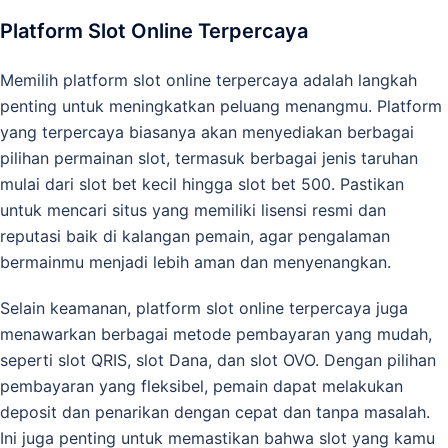
Platform Slot Online Terpercaya
Memilih platform slot online terpercaya adalah langkah
penting untuk meningkatkan peluang menangmu. Platform
yang terpercaya biasanya akan menyediakan berbagai
pilihan permainan slot, termasuk berbagai jenis taruhan
mulai dari slot bet kecil hingga slot bet 500. Pastikan
untuk mencari situs yang memiliki lisensi resmi dan
reputasi baik di kalangan pemain, agar pengalaman
bermainmu menjadi lebih aman dan menyenangkan.
Selain keamanan, platform slot online terpercaya juga
menawarkan berbagai metode pembayaran yang mudah,
seperti slot QRIS, slot Dana, dan slot OVO. Dengan pilihan
pembayaran yang fleksibel, pemain dapat melakukan
deposit dan penarikan dengan cepat dan tanpa masalah.
Ini juga penting untuk memastikan bahwa slot yang kamu