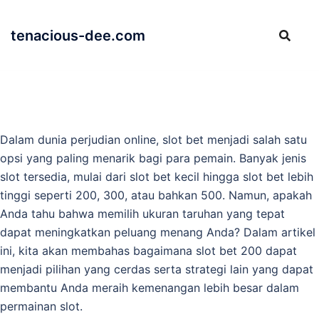
Skip
to
tenacious-dee.com
content
Dalam dunia perjudian online, slot bet menjadi salah satu
opsi yang paling menarik bagi para pemain. Banyak jenis
slot tersedia, mulai dari slot bet kecil hingga slot bet lebih
tinggi seperti 200, 300, atau bahkan 500. Namun, apakah
Anda tahu bahwa memilih ukuran taruhan yang tepat
dapat meningkatkan peluang menang Anda? Dalam artikel
ini, kita akan membahas bagaimana slot bet 200 dapat
menjadi pilihan yang cerdas serta strategi lain yang dapat
membantu Anda meraih kemenangan lebih besar dalam
permainan slot.