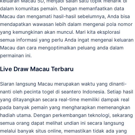
keluaran Macau 5D, menjadi salah satu topik menarik di
dalam komunitas pemain. Dengan memanfaatkan data
Macau dan mengamati hasil-hasil sebelumnya, Anda bisa
mendapatkan wawasan lebih dalam mengenai pola nomor
yang kemungkinan akan muncul. Mari kita eksplorasi
semua informasi yang perlu Anda ingat mengenai keluaran
Macau dan cara mengoptimalkan peluang anda dalam
permainan ini.
Live Draw Macau Terbaru
Siaran langsung Macau merupakan waktu yang dinanti-
nanti oleh pecinta togel di seantero Indonesia. Setiap hasil
yang ditayangkan secara real-time memiliki dampak real
pada banyak pemain yang mengharapkan memenangkan
hadiah utama. Dengan perkembangan teknologi, sekarang
semua orang dapat melihat undian ini secara langsung
melalui banyak situs online, memastikan tidak ada yang