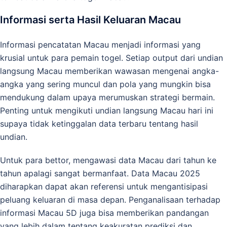
Informasi serta Hasil Keluaran Macau
Informasi pencatatan Macau menjadi informasi yang
krusial untuk para pemain togel. Setiap output dari undian
langsung Macau memberikan wawasan mengenai angka-
angka yang sering muncul dan pola yang mungkin bisa
mendukung dalam upaya merumuskan strategi bermain.
Penting untuk mengikuti undian langsung Macau hari ini
supaya tidak ketinggalan data terbaru tentang hasil
undian.
Untuk para bettor, mengawasi data Macau dari tahun ke
tahun apalagi sangat bermanfaat. Data Macau 2025
diharapkan dapat akan referensi untuk mengantisipasi
peluang keluaran di masa depan. Penganalisaan terhadap
informasi Macau 5D juga bisa memberikan pandangan
yang lebih dalam tentang keakuratan prediksi dan