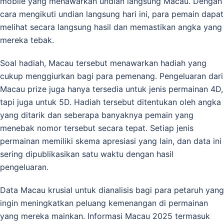
mobile yang menawarkan undian langsung Macau. Dengan
cara mengikuti undian langsung hari ini, para pemain dapat
melihat secara langsung hasil dan memastikan angka yang
mereka tebak.
Soal hadiah, Macau tersebut menawarkan hadiah yang
cukup menggiurkan bagi para pemenang. Pengeluaran dari
Macau prize juga hanya tersedia untuk jenis permainan 4D,
tapi juga untuk 5D. Hadiah tersebut ditentukan oleh angka
yang ditarik dan seberapa banyaknya pemain yang
menebak nomor tersebut secara tepat. Setiap jenis
permainan memiliki skema apresiasi yang lain, dan data ini
sering dipublikasikan satu waktu dengan hasil
pengeluaran.
Data Macau krusial untuk dianalisis bagi para petaruh yang
ingin meningkatkan peluang kemenangan di permainan
yang mereka mainkan. Informasi Macau 2025 termasuk