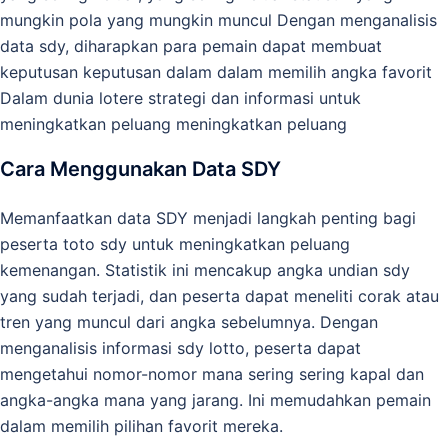
mungkin pola yang mungkin muncul Dengan menganalisis
data sdy, diharapkan para pemain dapat membuat
keputusan keputusan dalam dalam memilih angka favorit
Dalam dunia lotere strategi dan informasi untuk
meningkatkan peluang meningkatkan peluang
Cara Menggunakan Data SDY
Memanfaatkan data SDY menjadi langkah penting bagi
peserta toto sdy untuk meningkatkan peluang
kemenangan. Statistik ini mencakup angka undian sdy
yang sudah terjadi, dan peserta dapat meneliti corak atau
tren yang muncul dari angka sebelumnya. Dengan
menganalisis informasi sdy lotto, peserta dapat
mengetahui nomor-nomor mana sering sering kapal dan
angka-angka mana yang jarang. Ini memudahkan pemain
dalam memilih pilihan favorit mereka.