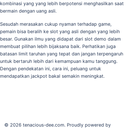
kombinasi yang yang lebih berpotensi menghasilkan saat
bermain dengan uang asli.
Sesudah merasakan cukup nyaman terhadap game,
pemain bisa beralih ke slot yang asli dengan yang lebih
besar. Gunakan ilmu yang didapat dari slot demo dalam
membuat pilihan lebih bijaksana baik. Perhatikan juga
batasan limit taruhan yang tepat dan jangan terpengaruh
untuk bertaruh lebih dari kemampuan kamu tanggung.
Dengan pendekatan ini, cara ini, peluang untuk
mendapatkan jackpot bakal semakin meningkat.
© 2026 tenacious-dee.com. Proudly powered by