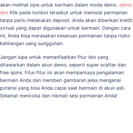
akan melihat opsi untuk bermain dalam mode demo.
demo
slot
Klik pada tombol tersebut untuk memulai permainan
tanpa perlu melakukan deposit. Anda akan diberikan kredit
virtual yang dapat digunakan untuk bermain. Dengan cara
ini, Anda bisa merasakan keseruan permainan tanpa risiko
kehilangan uang sungguhan.
Jangan lupa untuk memanfaatkan fitur lain yang
ditawarkan dalam akun demo, seperti super scatter dan
free spins. Fitur-fitur ini akan memperkaya pengalaman
bermain Anda dan memberi gambaran jelas mengenai
potensi yang bisa Anda capai saat bermain di akun asli.
Selamat mencoba dan nikmati sesi permainan Anda!