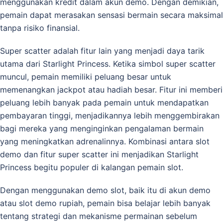
menggunakan kredit dalam akun demo. Dengan demikian,
pemain dapat merasakan sensasi bermain secara maksimal
tanpa risiko finansial.
Super scatter adalah fitur lain yang menjadi daya tarik
utama dari Starlight Princess. Ketika simbol super scatter
muncul, pemain memiliki peluang besar untuk
memenangkan jackpot atau hadiah besar. Fitur ini memberi
peluang lebih banyak pada pemain untuk mendapatkan
pembayaran tinggi, menjadikannya lebih menggembirakan
bagi mereka yang menginginkan pengalaman bermain
yang meningkatkan adrenalinnya. Kombinasi antara slot
demo dan fitur super scatter ini menjadikan Starlight
Princess begitu populer di kalangan pemain slot.
Dengan menggunakan demo slot, baik itu di akun demo
atau slot demo rupiah, pemain bisa belajar lebih banyak
tentang strategi dan mekanisme permainan sebelum