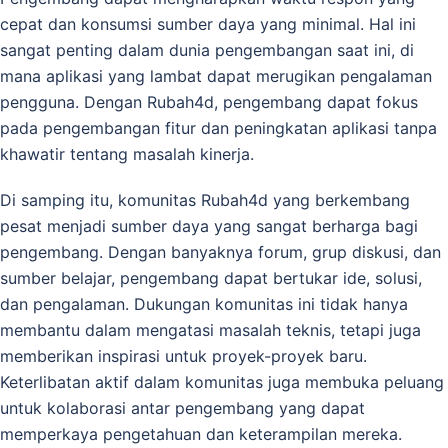
cepat dan konsumsi sumber daya yang minimal. Hal ini
sangat penting dalam dunia pengembangan saat ini, di
mana aplikasi yang lambat dapat merugikan pengalaman
pengguna. Dengan Rubah4d, pengembang dapat fokus
pada pengembangan fitur dan peningkatan aplikasi tanpa
khawatir tentang masalah kinerja.
Di samping itu, komunitas Rubah4d yang berkembang
pesat menjadi sumber daya yang sangat berharga bagi
pengembang. Dengan banyaknya forum, grup diskusi, dan
sumber belajar, pengembang dapat bertukar ide, solusi,
dan pengalaman. Dukungan komunitas ini tidak hanya
membantu dalam mengatasi masalah teknis, tetapi juga
memberikan inspirasi untuk proyek-proyek baru.
Keterlibatan aktif dalam komunitas juga membuka peluang
untuk kolaborasi antar pengembang yang dapat
memperkaya pengetahuan dan keterampilan mereka.