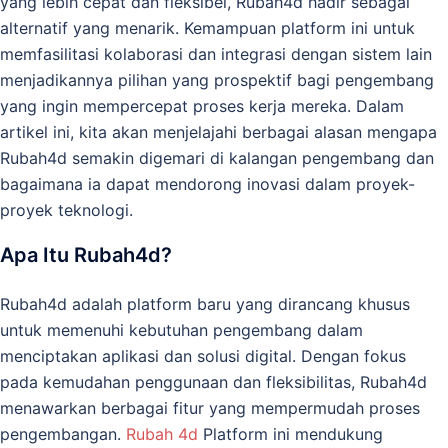
yang lebih cepat dan fleksibel, Rubah4d hadir sebagai
alternatif yang menarik. Kemampuan platform ini untuk
memfasilitasi kolaborasi dan integrasi dengan sistem lain
menjadikannya pilihan yang prospektif bagi pengembang
yang ingin mempercepat proses kerja mereka. Dalam
artikel ini, kita akan menjelajahi berbagai alasan mengapa
Rubah4d semakin digemari di kalangan pengembang dan
bagaimana ia dapat mendorong inovasi dalam proyek-
proyek teknologi.
Apa Itu Rubah4d?
Rubah4d adalah platform baru yang dirancang khusus
untuk memenuhi kebutuhan pengembang dalam
menciptakan aplikasi dan solusi digital. Dengan fokus
pada kemudahan penggunaan dan fleksibilitas, Rubah4d
menawarkan berbagai fitur yang mempermudah proses
pengembangan.
Rubah 4d
Platform ini mendukung