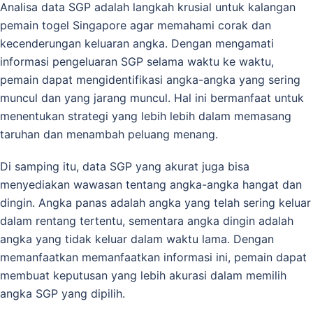
Analisa data SGP adalah langkah krusial untuk kalangan
pemain togel Singapore agar memahami corak dan
kecenderungan keluaran angka. Dengan mengamati
informasi pengeluaran SGP selama waktu ke waktu,
pemain dapat mengidentifikasi angka-angka yang sering
muncul dan yang jarang muncul. Hal ini bermanfaat untuk
menentukan strategi yang lebih lebih dalam memasang
taruhan dan menambah peluang menang.
Di samping itu, data SGP yang akurat juga bisa
menyediakan wawasan tentang angka-angka hangat dan
dingin. Angka panas adalah angka yang telah sering keluar
dalam rentang tertentu, sementara angka dingin adalah
angka yang tidak keluar dalam waktu lama. Dengan
memanfaatkan memanfaatkan informasi ini, pemain dapat
membuat keputusan yang lebih akurasi dalam memilih
angka SGP yang dipilih.