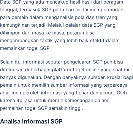
Data SGP yang ada mencakup hasil hasil dari beragam
tanggal, termasuk SGP pada hari ini. Ini mempermudah
para pemain dalam menganalisis pola dan tren yang
kemungkinan terjadi. Melalui belajar data SGP yang
dihimpun dari masa ke masa, petaruh bisa
mengembangkan taktik yang lebih baik efektif dalam
memainkan togel SGP.
Selain itu, informasi seputar pengeluaran SGP pun bisa
ditemukan di berbagai platform togel online yang saat ini
banyak digunakan. Dengan banyaknya sumber, krusial bagi
pemain untuk memilih sumber informasi yang terpercaya
agar memperoleh informasi yang benar dan akurat. Oleh
karena itu, asa untuk meraih kemenangan dalam
permainan togel SGP semakin tinggi.
Analisa Informasi SGP