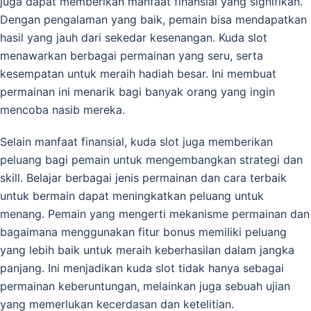
juga dapat memberikan manfaat finansial yang signifikan.
Dengan pengalaman yang baik, pemain bisa mendapatkan
hasil yang jauh dari sekedar kesenangan. Kuda slot
menawarkan berbagai permainan yang seru, serta
kesempatan untuk meraih hadiah besar. Ini membuat
permainan ini menarik bagi banyak orang yang ingin
mencoba nasib mereka.
Selain manfaat finansial, kuda slot juga memberikan
peluang bagi pemain untuk mengembangkan strategi dan
skill. Belajar berbagai jenis permainan dan cara terbaik
untuk bermain dapat meningkatkan peluang untuk
menang. Pemain yang mengerti mekanisme permainan dan
bagaimana menggunakan fitur bonus memiliki peluang
yang lebih baik untuk meraih keberhasilan dalam jangka
panjang. Ini menjadikan kuda slot tidak hanya sebagai
permainan keberuntungan, melainkan juga sebuah ujian
yang memerlukan kecerdasan dan ketelitian.