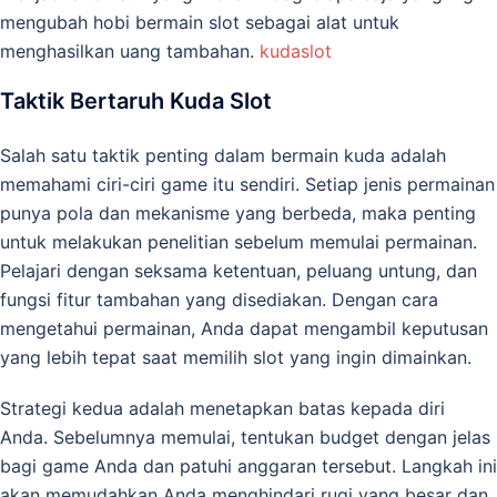
mengubah hobi bermain slot sebagai alat untuk
menghasilkan uang tambahan.
kudaslot
Taktik Bertaruh Kuda Slot
Salah satu taktik penting dalam bermain kuda adalah
memahami ciri-ciri game itu sendiri. Setiap jenis permainan
punya pola dan mekanisme yang berbeda, maka penting
untuk melakukan penelitian sebelum memulai permainan.
Pelajari dengan seksama ketentuan, peluang untung, dan
fungsi fitur tambahan yang disediakan. Dengan cara
mengetahui permainan, Anda dapat mengambil keputusan
yang lebih tepat saat memilih slot yang ingin dimainkan.
Strategi kedua adalah menetapkan batas kepada diri
Anda. Sebelumnya memulai, tentukan budget dengan jelas
bagi game Anda dan patuhi anggaran tersebut. Langkah ini
akan memudahkan Anda menghindari rugi yang besar dan