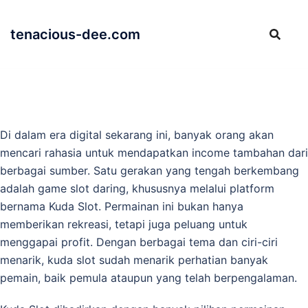
Skip
to
tenacious-dee.com
content
Di dalam era digital sekarang ini, banyak orang akan
mencari rahasia untuk mendapatkan income tambahan dari
berbagai sumber. Satu gerakan yang tengah berkembang
adalah game slot daring, khususnya melalui platform
bernama Kuda Slot. Permainan ini bukan hanya
memberikan rekreasi, tetapi juga peluang untuk
menggapai profit. Dengan berbagai tema dan ciri-ciri
menarik, kuda slot sudah menarik perhatian banyak
pemain, baik pemula ataupun yang telah berpengalaman.