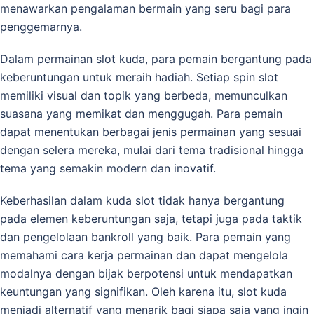
menawarkan pengalaman bermain yang seru bagi para
penggemarnya.
Dalam permainan slot kuda, para pemain bergantung pada
keberuntungan untuk meraih hadiah. Setiap spin slot
memiliki visual dan topik yang berbeda, memunculkan
suasana yang memikat dan menggugah. Para pemain
dapat menentukan berbagai jenis permainan yang sesuai
dengan selera mereka, mulai dari tema tradisional hingga
tema yang semakin modern dan inovatif.
Keberhasilan dalam kuda slot tidak hanya bergantung
pada elemen keberuntungan saja, tetapi juga pada taktik
dan pengelolaan bankroll yang baik. Para pemain yang
memahami cara kerja permainan dan dapat mengelola
modalnya dengan bijak berpotensi untuk mendapatkan
keuntungan yang signifikan. Oleh karena itu, slot kuda
menjadi alternatif yang menarik bagi siapa saja yang ingin