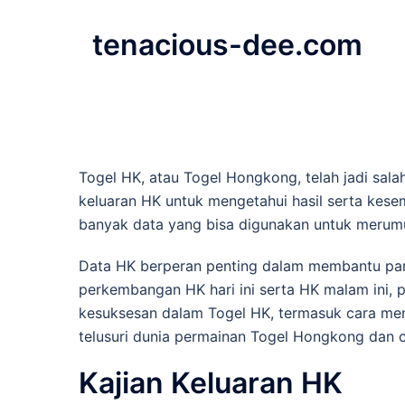
Skip
to
tenacious-dee.com
content
Togel HK, atau Togel Hongkong, telah jadi sala
keluaran HK untuk mengetahui hasil serta kese
banyak data yang bisa digunakan untuk merumusk
Data HK berperan penting dalam membantu par
perkembangan HK hari ini serta HK malam ini, 
kesuksesan dalam Togel HK, termasuk cara men
telusuri dunia permainan Togel Hongkong dan
Kajian Keluaran HK