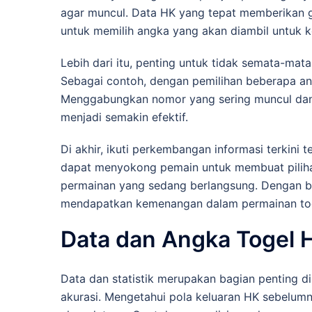
agar muncul. Data HK yang tepat memberikan g
untuk memilih angka yang akan diambil untuk k
Lebih dari itu, penting untuk tidak semata-m
Sebagai contoh, dengan pemilihan beberapa ang
Menggabungkan nomor yang sering muncul dan a
menjadi semakin efektif.
Di akhir, ikuti perkembangan informasi terkin
dapat menyokong pemain untuk membuat pilihan
permainan yang sedang berlangsung. Dengan ba
mendapatkan kemenangan dalam permainan to
Data dan Angka Togel 
Data dan statistik merupakan bagian penting 
akurasi. Mengetahui pola keluaran HK sebel