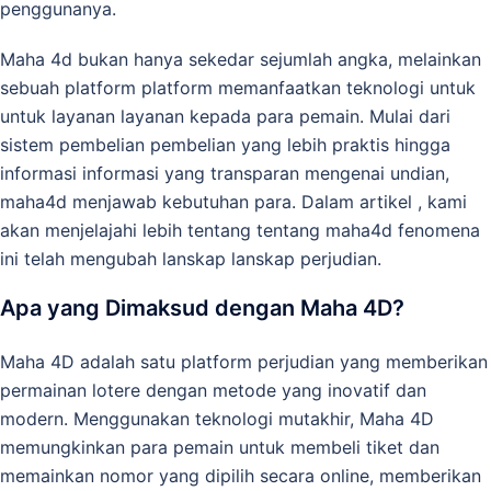
penggunanya.
Maha 4d bukan hanya sekedar sejumlah angka, melainkan
sebuah platform platform memanfaatkan teknologi untuk
untuk layanan layanan kepada para pemain. Mulai dari
sistem pembelian pembelian yang lebih praktis hingga
informasi informasi yang transparan mengenai undian,
maha4d menjawab kebutuhan para. Dalam artikel , kami
akan menjelajahi lebih tentang tentang maha4d fenomena
ini telah mengubah lanskap lanskap perjudian.
Apa yang Dimaksud dengan Maha 4D?
Maha 4D adalah satu platform perjudian yang memberikan
permainan lotere dengan metode yang inovatif dan
modern. Menggunakan teknologi mutakhir, Maha 4D
memungkinkan para pemain untuk membeli tiket dan
memainkan nomor yang dipilih secara online, memberikan