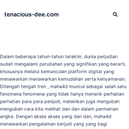
Skip
to
tenacious-dee.com
content
Dalam beberapa tahun-tahun terakhir, dunia perjudian
sudah mengalami perubahan yang signifikan yang berarti,
khususnya melalui kemunculan platform digital yang
menawarkan menawarkan kemudahan serta kenyamanan.
Ditengah tengah tren , maha4d muncul sebagai salah satu
fenomena fenomena yang tidak hanya menarik perhatian
perhatian para para penjudi, melainkan juga mengubah
mengubah cara kita melihat dan dan dalam permainan
angka. Dengan akses akses yang dan dan, maha4d
menawarkan pengalaman berjudi yang yang bagi