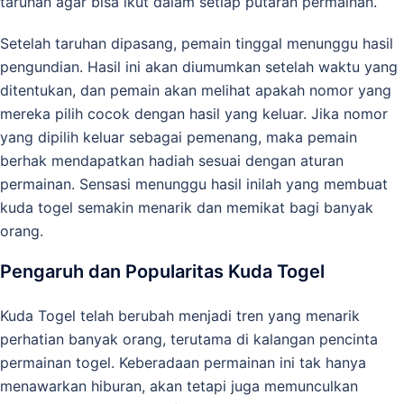
taruhan agar bisa ikut dalam setiap putaran permainan.
Setelah taruhan dipasang, pemain tinggal menunggu hasil
pengundian. Hasil ini akan diumumkan setelah waktu yang
ditentukan, dan pemain akan melihat apakah nomor yang
mereka pilih cocok dengan hasil yang keluar. Jika nomor
yang dipilih keluar sebagai pemenang, maka pemain
berhak mendapatkan hadiah sesuai dengan aturan
permainan. Sensasi menunggu hasil inilah yang membuat
kuda togel semakin menarik dan memikat bagi banyak
orang.
Pengaruh dan Popularitas Kuda Togel
Kuda Togel telah berubah menjadi tren yang menarik
perhatian banyak orang, terutama di kalangan pencinta
permainan togel. Keberadaan permainan ini tak hanya
menawarkan hiburan, akan tetapi juga memunculkan