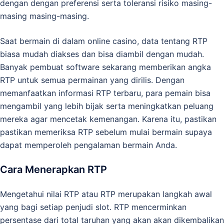
dengan dengan preferensi serta toleransi risiko masing-
masing masing-masing.
Saat bermain di dalam online casino, data tentang RTP
biasa mudah diakses dan bisa diambil dengan mudah.
Banyak pembuat software sekarang memberikan angka
RTP untuk semua permainan yang dirilis. Dengan
memanfaatkan informasi RTP terbaru, para pemain bisa
mengambil yang lebih bijak serta meningkatkan peluang
mereka agar mencetak kemenangan. Karena itu, pastikan
pastikan memeriksa RTP sebelum mulai bermain supaya
dapat memperoleh pengalaman bermain Anda.
Cara Menerapkan RTP
Mengetahui nilai RTP atau RTP merupakan langkah awal
yang bagi setiap penjudi slot. RTP mencerminkan
persentase dari total taruhan yang akan akan dikembalikan