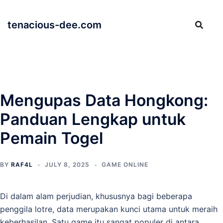
Skip
to
tenacious-dee.com
content
Mengupas Data Hongkong:
Panduan Lengkap untuk
Pemain Togel
BY
RAF4L
JULY 8, 2025
GAME ONLINE
Di dalam alam perjudian, khususnya bagi beberapa
penggila lotre, data merupakan kunci utama untuk meraih
keberhasilan. Satu game itu sangat populer di antara