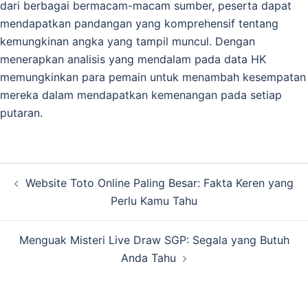
dari berbagai bermacam-macam sumber, peserta dapat
mendapatkan pandangan yang komprehensif tentang
kemungkinan angka yang tampil muncul. Dengan
menerapkan analisis yang mendalam pada data HK
memungkinkan para pemain untuk menambah kesempatan
mereka dalam mendapatkan kemenangan pada setiap
putaran.
Post
Website Toto Online Paling Besar: Fakta Keren yang
navigation
Perlu Kamu Tahu
Menguak Misteri Live Draw SGP: Segala yang Butuh
Anda Tahu