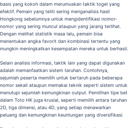
basis yang kokoh dalam merumuskan taktik togel yang
efektif. Pemain yang teliti sering menganalisis hasil
Hongkong sebelumnya untuk mengidentifikasi nomor-
nomor yang sering muncul ataupun yang jarang terlihat.
Dengan melihat statistik masa lalu, pemain bisa
menentukan angka favorit dan kombinasi tertentu yang
mungkin meningkatkan kesempatan mereka untuk berhasil.
Selain analisis informasi, taktik lain yang dapat digunakan
adalah memanfaatkan sistem taruhan. Contohnya,
sejumlah peserta memilih untuk bertaruh pada beberapa
nomor sekali ataupun memakai teknik seperti sistem untuk
menutupi sejumlah kemungkinan output. Pemilihan tipe bet
dalam Toto HK juga krusial, seperti memilih antara taruhan
2D, tiga dimensi, atau 4D, yang setiap menawarkan
peluang dan kemungkinan keuntungan yang diversifikasi.