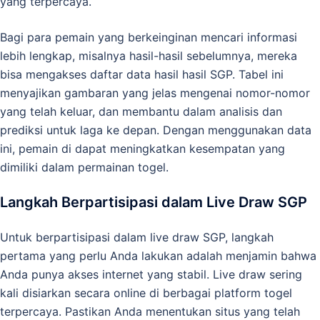
yang terpercaya.
Bagi para pemain yang berkeinginan mencari informasi
lebih lengkap, misalnya hasil-hasil sebelumnya, mereka
bisa mengakses daftar data hasil hasil SGP. Tabel ini
menyajikan gambaran yang jelas mengenai nomor-nomor
yang telah keluar, dan membantu dalam analisis dan
prediksi untuk laga ke depan. Dengan menggunakan data
ini, pemain di dapat meningkatkan kesempatan yang
dimiliki dalam permainan togel.
Langkah Berpartisipasi dalam Live Draw SGP
Untuk berpartisipasi dalam live draw SGP, langkah
pertama yang perlu Anda lakukan adalah menjamin bahwa
Anda punya akses internet yang stabil. Live draw sering
kali disiarkan secara online di berbagai platform togel
terpercaya. Pastikan Anda menentukan situs yang telah