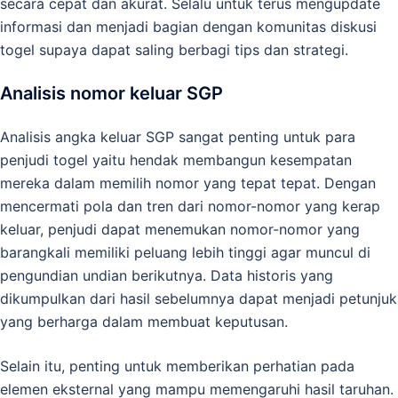
secara cepat dan akurat. Selalu untuk terus mengupdate
informasi dan menjadi bagian dengan komunitas diskusi
togel supaya dapat saling berbagi tips dan strategi.
Analisis nomor keluar SGP
Analisis angka keluar SGP sangat penting untuk para
penjudi togel yaitu hendak membangun kesempatan
mereka dalam memilih nomor yang tepat tepat. Dengan
mencermati pola dan tren dari nomor-nomor yang kerap
keluar, penjudi dapat menemukan nomor-nomor yang
barangkali memiliki peluang lebih tinggi agar muncul di
pengundian undian berikutnya. Data historis yang
dikumpulkan dari hasil sebelumnya dapat menjadi petunjuk
yang berharga dalam membuat keputusan.
Selain itu, penting untuk memberikan perhatian pada
elemen eksternal yang mampu memengaruhi hasil taruhan.