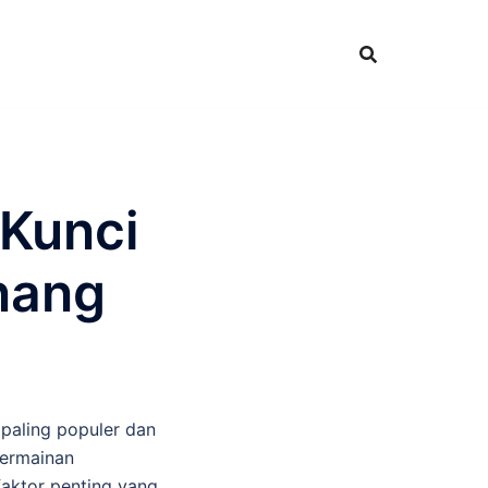
 Kunci
nang
 paling populer dan
permainan
faktor penting yang