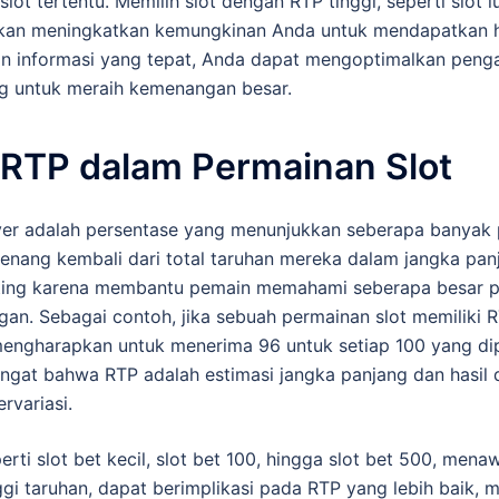
ot tertentu. Memilih slot dengan RTP tinggi, seperti slot lu
akan meningkatkan kemungkinan Anda untuk mendapatkan h
 informasi yang tepat, Anda dapat mengoptimalkan peng
 untuk meraih kemenangan besar.
TP dalam Permainan Slot
ayer adalah persentase yang menunjukkan seberapa banyak
ang kembali dari total taruhan mereka dalam jangka panj
nting karena membantu pemain memahami seberapa besar p
n. Sebagai contoh, jika sebuah permainan slot memiliki 
engharapkan untuk menerima 96 untuk setiap 100 yang dip
ingat bahwa RTP adalah estimasi jangka panjang dan hasil 
rvariasi.
perti slot bet kecil, slot bet 100, hingga slot bet 500, me
ggi taruhan, dapat berimplikasi pada RTP yang lebih baik, me