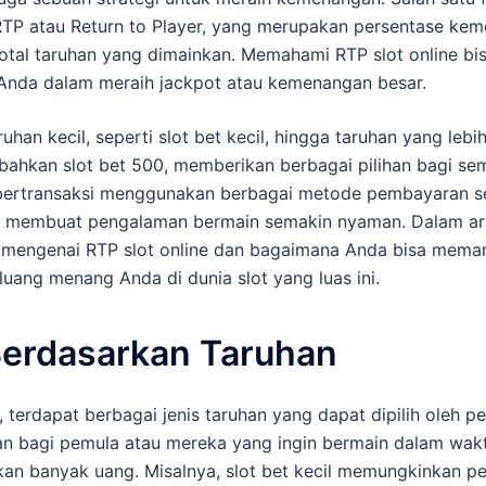
 RTP atau Return to Player, yang merupakan persentase ke
total taruhan yang dimainkan. Memahami RTP slot online bi
nda dalam meraih jackpot atau kemenangan besar.
han kecil, seperti slot bet kecil, hingga taruhan yang lebih 
 bahkan slot bet 500, memberikan berbagai pilihan bagi sem
ertransaksi menggunakan berbagai metode pembayaran seper
a membuat pengalaman bermain semakin nyaman. Dalam arti
mengenai RTP slot online dan bagaimana Anda bisa memanf
uang menang Anda di dunia slot yang luas ini.
 Berdasarkan Taruhan
, terdapat berbagai jenis taruhan yang dapat dipilih oleh p
ihan bagi pemula atau mereka yang ingin bermain dalam wak
kan banyak uang. Misalnya, slot bet kecil memungkinkan p