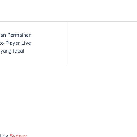
an Permainan
n
o Player Live
yang Ideal
d by
Sydney