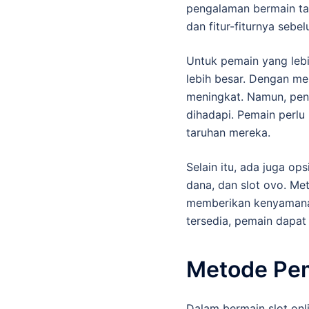
pengalaman bermain ta
dan fitur-fiturnya seb
Untuk pemain yang lebi
lebih besar. Dengan me
meningkat. Namun, pent
dihadapi. Pemain per
taruhan mereka.
Selain itu, ada juga op
dana, dan slot ovo. Me
memberikan kenyamanan
tersedia, pemain dapat
Metode Pem
Dalam bermain slot onl