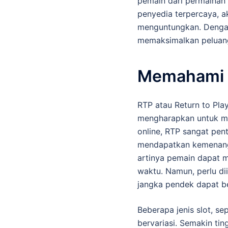
pemain dari permainan sl
penyedia terpercaya, 
menguntungkan. Dengan
memaksimalkan peluang
Memahami R
RTP atau Return to Pl
mengharapkan untuk men
online, RTP sangat pe
mendapatkan kemenanga
artinya pemain dapat m
waktu. Namun, perlu di
jangka pendek dapat be
Beberapa jenis slot, se
bervariasi. Semakin tin