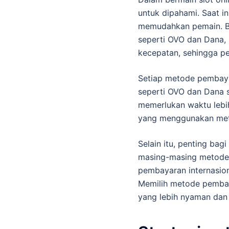
untuk dipahami. Saat i
memudahkan pemain. Be
seperti OVO dan Dana,
kecepatan, sehingga p
Setiap metode pembaya
seperti OVO dan Dana s
memerlukan waktu lebih
yang menggunakan meto
Selain itu, penting ba
masing-masing metode.
pembayaran internasiona
Memilih metode pemba
yang lebih nyaman dan