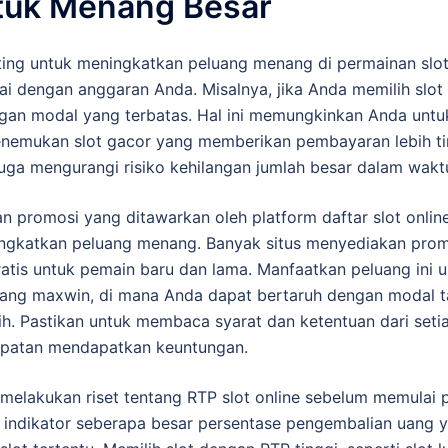
ntuk Menang Besar
nting untuk meningkatkan peluang menang di permainan slot
ai dengan anggaran Anda. Misalnya, jika Anda memilih slot 
gan modal yang terbatas. Hal ini memungkinkan Anda untu
enemukan slot gacor yang memberikan pembayaran lebih ti
juga mengurangi risiko kehilangan jumlah besar dalam waktu
promosi yang ditawarkan oleh platform daftar slot online
ningkatkan peluang menang. Banyak situs menyediakan prom
atis untuk pemain baru dan lama. Manfaatkan peluang ini u
ang maxwin, di mana Anda dapat bertaruh dengan modal 
h. Pastikan untuk membaca syarat dan ketentuan dari set
mpatan mendapatkan keuntungan.
k melakukan riset tentang RTP slot online sebelum memulai 
h indikator seberapa besar persentase pengembalian uang 