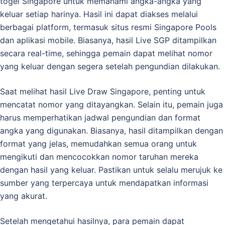
togel Singapore untuk memahami angka-angka yang
keluar setiap harinya. Hasil ini dapat diakses melalui
berbagai platform, termasuk situs resmi Singapore Pools
dan aplikasi mobile. Biasanya, hasil Live SGP ditampilkan
secara real-time, sehingga pemain dapat melihat nomor
yang keluar dengan segera setelah pengundian dilakukan.
Saat melihat hasil Live Draw Singapore, penting untuk
mencatat nomor yang ditayangkan. Selain itu, pemain juga
harus memperhatikan jadwal pengundian dan format
angka yang digunakan. Biasanya, hasil ditampilkan dengan
format yang jelas, memudahkan semua orang untuk
mengikuti dan mencocokkan nomor taruhan mereka
dengan hasil yang keluar. Pastikan untuk selalu merujuk ke
sumber yang terpercaya untuk mendapatkan informasi
yang akurat.
Setelah mengetahui hasilnya, para pemain dapat