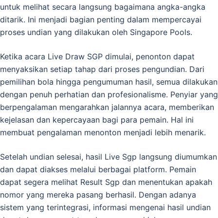
untuk melihat secara langsung bagaimana angka-angka
ditarik. Ini menjadi bagian penting dalam mempercayai
proses undian yang dilakukan oleh Singapore Pools.
Ketika acara Live Draw SGP dimulai, penonton dapat
menyaksikan setiap tahap dari proses pengundian. Dari
pemilihan bola hingga pengumuman hasil, semua dilakukan
dengan penuh perhatian dan profesionalisme. Penyiar yang
berpengalaman mengarahkan jalannya acara, memberikan
kejelasan dan kepercayaan bagi para pemain. Hal ini
membuat pengalaman menonton menjadi lebih menarik.
Setelah undian selesai, hasil Live Sgp langsung diumumkan
dan dapat diakses melalui berbagai platform. Pemain
dapat segera melihat Result Sgp dan menentukan apakah
nomor yang mereka pasang berhasil. Dengan adanya
sistem yang terintegrasi, informasi mengenai hasil undian