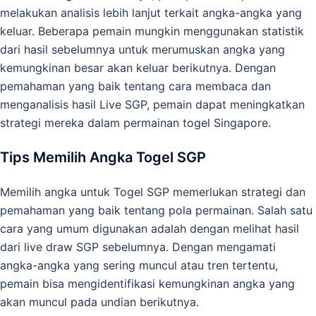
melakukan analisis lebih lanjut terkait angka-angka yang
keluar. Beberapa pemain mungkin menggunakan statistik
dari hasil sebelumnya untuk merumuskan angka yang
kemungkinan besar akan keluar berikutnya. Dengan
pemahaman yang baik tentang cara membaca dan
menganalisis hasil Live SGP, pemain dapat meningkatkan
strategi mereka dalam permainan togel Singapore.
Tips Memilih Angka Togel SGP
Memilih angka untuk Togel SGP memerlukan strategi dan
pemahaman yang baik tentang pola permainan. Salah satu
cara yang umum digunakan adalah dengan melihat hasil
dari live draw SGP sebelumnya. Dengan mengamati
angka-angka yang sering muncul atau tren tertentu,
pemain bisa mengidentifikasi kemungkinan angka yang
akan muncul pada undian berikutnya.