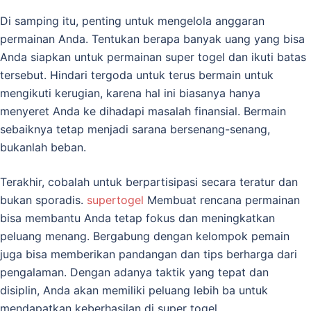
Di samping itu, penting untuk mengelola anggaran
permainan Anda. Tentukan berapa banyak uang yang bisa
Anda siapkan untuk permainan super togel dan ikuti batas
tersebut. Hindari tergoda untuk terus bermain untuk
mengikuti kerugian, karena hal ini biasanya hanya
menyeret Anda ke dihadapi masalah finansial. Bermain
sebaiknya tetap menjadi sarana bersenang-senang,
bukanlah beban.
Terakhir, cobalah untuk berpartisipasi secara teratur dan
bukan sporadis.
supertogel
Membuat rencana permainan
bisa membantu Anda tetap fokus dan meningkatkan
peluang menang. Bergabung dengan kelompok pemain
juga bisa memberikan pandangan dan tips berharga dari
pengalaman. Dengan adanya taktik yang tepat dan
disiplin, Anda akan memiliki peluang lebih ba untuk
mendapatkan keberhasilan di super togel.