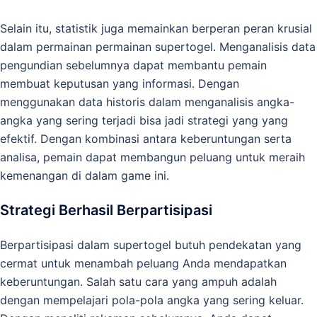
Selain itu, statistik juga memainkan berperan peran krusial
dalam permainan permainan supertogel. Menganalisis data
pengundian sebelumnya dapat membantu pemain
membuat keputusan yang informasi. Dengan
menggunakan data historis dalam menganalisis angka-
angka yang sering terjadi bisa jadi strategi yang yang
efektif. Dengan kombinasi antara keberuntungan serta
analisa, pemain dapat membangun peluang untuk meraih
kemenangan di dalam game ini.
Strategi Berhasil Berpartisipasi
Berpartisipasi dalam supertogel butuh pendekatan yang
cermat untuk menambah peluang Anda mendapatkan
keberuntungan. Salah satu cara yang ampuh adalah
dengan mempelajari pola-pola angka yang sering keluar.