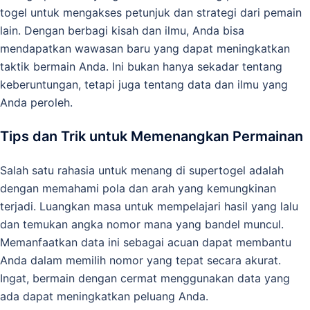
togel untuk mengakses petunjuk dan strategi dari pemain
lain. Dengan berbagi kisah dan ilmu, Anda bisa
mendapatkan wawasan baru yang dapat meningkatkan
taktik bermain Anda. Ini bukan hanya sekadar tentang
keberuntungan, tetapi juga tentang data dan ilmu yang
Anda peroleh.
Tips dan Trik untuk Memenangkan Permainan
Salah satu rahasia untuk menang di supertogel adalah
dengan memahami pola dan arah yang kemungkinan
terjadi. Luangkan masa untuk mempelajari hasil yang lalu
dan temukan angka nomor mana yang bandel muncul.
Memanfaatkan data ini sebagai acuan dapat membantu
Anda dalam memilih nomor yang tepat secara akurat.
Ingat, bermain dengan cermat menggunakan data yang
ada dapat meningkatkan peluang Anda.