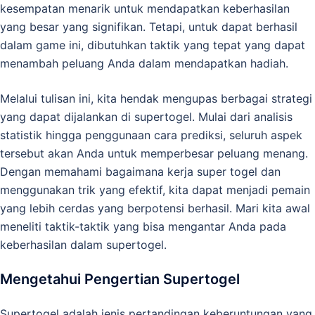
kesempatan menarik untuk mendapatkan keberhasilan
yang besar yang signifikan. Tetapi, untuk dapat berhasil
dalam game ini, dibutuhkan taktik yang tepat yang dapat
menambah peluang Anda dalam mendapatkan hadiah.
Melalui tulisan ini, kita hendak mengupas berbagai strategi
yang dapat dijalankan di supertogel. Mulai dari analisis
statistik hingga penggunaan cara prediksi, seluruh aspek
tersebut akan Anda untuk memperbesar peluang menang.
Dengan memahami bagaimana kerja super togel dan
menggunakan trik yang efektif, kita dapat menjadi pemain
yang lebih cerdas yang berpotensi berhasil. Mari kita awal
meneliti taktik-taktik yang bisa mengantar Anda pada
keberhasilan dalam supertogel.
Mengetahui Pengertian Supertogel
Supertogel adalah jenis pertandingan keberuntungan yang