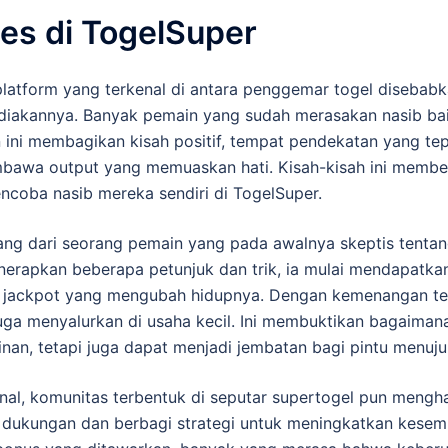
es di TogelSuper
platform yang terkenal di antara penggemar togel diseba
diakannya. Banyak pemain yang sudah merasakan nasib bai
 ini membagikan kisah positif, tempat pendekatan yang tep
membawa output yang memuaskan hati. Kisah-kisah ini membe
coba nasib mereka sendiri di TogelSuper.
ang dari seorang pemain yang pada awalnya skeptis tenta
nerapkan beberapa petunjuk dan trik, ia mulai mendapatka
h jackpot yang mengubah hidupnya. Dengan kemenangan ters
juga menyalurkan di usaha kecil. Ini membuktikan bagaiman
an, tetapi juga dapat menjadi jembatan bagi pintu menuju k
nal, komunitas terbentuk di seputar supertogel pun mengha
 dukungan dan berbagi strategi untuk meningkatkan kese