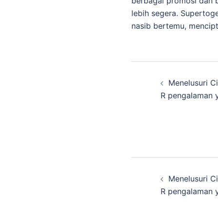
berbagai promosi dan 
lebih segera. Supertog
nasib bertemu, mencipt
Post
Menelusuri C
navigatio
R pengalaman 
Post
Menelusuri C
navigatio
R pengalaman 