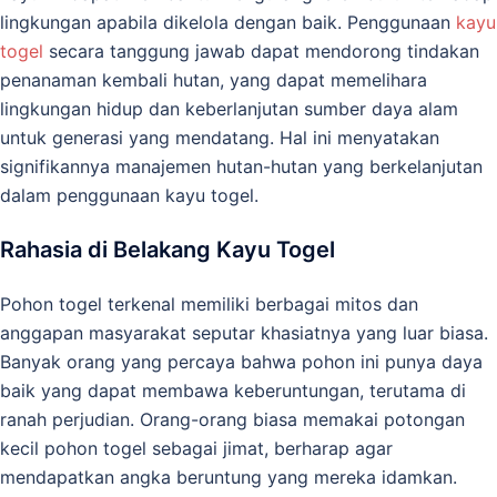
lingkungan apabila dikelola dengan baik. Penggunaan
kayu
togel
secara tanggung jawab dapat mendorong tindakan
penanaman kembali hutan, yang dapat memelihara
lingkungan hidup dan keberlanjutan sumber daya alam
untuk generasi yang mendatang. Hal ini menyatakan
signifikannya manajemen hutan-hutan yang berkelanjutan
dalam penggunaan kayu togel.
Rahasia di Belakang Kayu Togel
Pohon togel terkenal memiliki berbagai mitos dan
anggapan masyarakat seputar khasiatnya yang luar biasa.
Banyak orang yang percaya bahwa pohon ini punya daya
baik yang dapat membawa keberuntungan, terutama di
ranah perjudian. Orang-orang biasa memakai potongan
kecil pohon togel sebagai jimat, berharap agar
mendapatkan angka beruntung yang mereka idamkan.