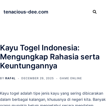
Skip
to
tenacious-dee.com
content
Kayu Togel Indonesia:
Mengungkap Rahasia serta
Keuntungannya
BY
RAF4L
DECEMBER 29, 2025
GAME ONLINE
Kayu togel adalah tipe jenis kayu yang sering dibicarakan
dalam berbagai kalangan, khususnya di negeri kita. Banyak
orang mungkin belum mengetahui secara mendalam