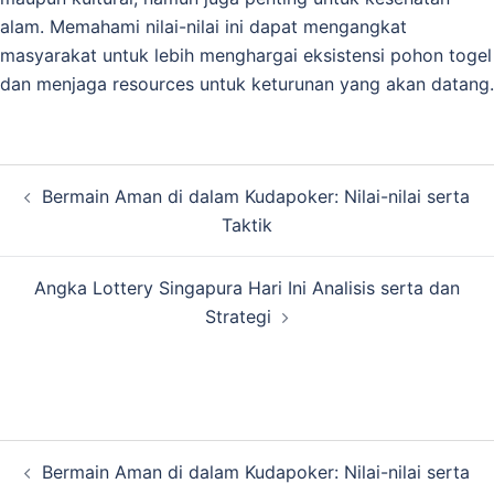
alam. Memahami nilai-nilai ini dapat mengangkat
masyarakat untuk lebih menghargai eksistensi pohon togel
dan menjaga resources untuk keturunan yang akan datang.
Post
Bermain Aman di dalam Kudapoker: Nilai-nilai serta
navigation
Taktik
Angka Lottery Singapura Hari Ini Analisis serta dan
Strategi
Post
Bermain Aman di dalam Kudapoker: Nilai-nilai serta
navigation