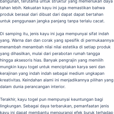
bangunan, terutama untuk struktur yang memerlukan daya
tahan lebih. Kekuatan kayu ini juga memastikan bahwa
produk berasal dari dibuat dari dapat dapat bertahan
untuk penggunaan jangka panjang tanpa terlalu cacat.
Di samping itu, jenis kayu ini juga mempunyai sifat indah
yang. Warna dan dan corak yang spesifik di permukaannya
menambah menambah nilai nilai estetika di setiap produk
yang dihasilkan, mulai dari perabotan rumah tangga
hingga aksesoris hias. Banyak pengrajin yang memilih
mungkin kayu togel untuk menciptakan karya seni dan
kerajinan yang indah indah sebagai medium ungkapan
kreativitas. Keindahan alami ini menjadikannya pilihan yang
dalam dunia perancangan interior.
Terakhir, kayu togel pun mempunyai keuntungan bagi
lingkungan. Sebagai daya terbarukan, pemanfaatan jenis
kayu ini dapat membantu mengurangi efek buruk terhadap