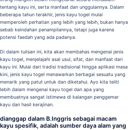
tentang kayu ini, serta manfaat dan unggulannya. Dalam
beberapa tahun terakhir, jenis kayu togel mulai
memperoleh perhatian yang lebih yang lebih, bukan hanya
sebab keindahan penampilannya, tetapi juga karena
potensi faedah yang ada padanya.
Di dalam tulisan ini, kita akan membahas mengenai jenis
kayu togel, menjelajahi asal usul, sifat, dan manfaat dari
kayu ini. Mulai dari tradisi tradisional hingga aplikasi masa
kini, jenis kayu togel menawarkan berbagai sesuatu yang
menarik yang patut untuk dan diketahui. Ayo kita teliti
lebih dalam mengenai kayu togel dan apa yang
membuatnya sangat istimewa di kalangan penggemar
kayu dan hasil kerajinan.
dianggap dalam B.Inggris sebagai macam
kayu spesifik, adalah sumber daya alam yang