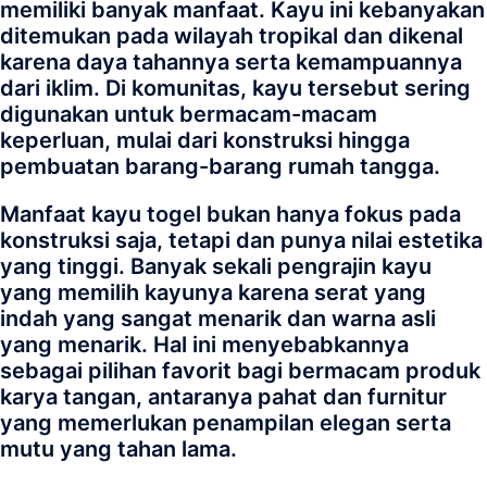
memiliki banyak manfaat. Kayu ini kebanyakan
ditemukan pada wilayah tropikal dan dikenal
karena daya tahannya serta kemampuannya
dari iklim. Di komunitas, kayu tersebut sering
digunakan untuk bermacam-macam
keperluan, mulai dari konstruksi hingga
pembuatan barang-barang rumah tangga.
Manfaat kayu togel bukan hanya fokus pada
konstruksi saja, tetapi dan punya nilai estetika
yang tinggi. Banyak sekali pengrajin kayu
yang memilih kayunya karena serat yang
indah yang sangat menarik dan warna asli
yang menarik. Hal ini menyebabkannya
sebagai pilihan favorit bagi bermacam produk
karya tangan, antaranya pahat dan furnitur
yang memerlukan penampilan elegan serta
mutu yang tahan lama.