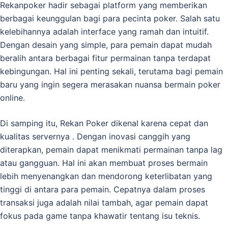
Rekanpoker hadir sebagai platform yang memberikan
berbagai keunggulan bagi para pecinta poker. Salah satu
kelebihannya adalah interface yang ramah dan intuitif.
Dengan desain yang simple, para pemain dapat mudah
beralih antara berbagai fitur permainan tanpa terdapat
kebingungan. Hal ini penting sekali, terutama bagi pemain
baru yang ingin segera merasakan nuansa bermain poker
online.
Di samping itu, Rekan Poker dikenal karena cepat dan
kualitas servernya . Dengan inovasi canggih yang
diterapkan, pemain dapat menikmati permainan tanpa lag
atau gangguan. Hal ini akan membuat proses bermain
lebih menyenangkan dan mendorong keterlibatan yang
tinggi di antara para pemain. Cepatnya dalam proses
transaksi juga adalah nilai tambah, agar pemain dapat
fokus pada game tanpa khawatir tentang isu teknis.