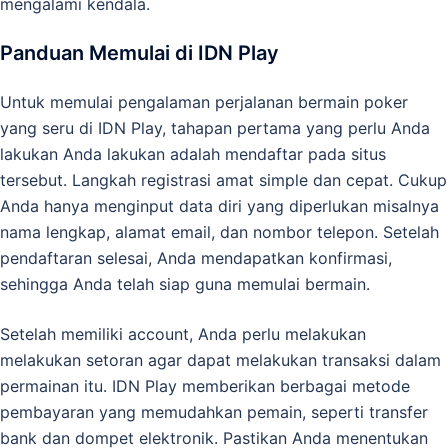
mengalami kendala.
Panduan Memulai di IDN Play
Untuk memulai pengalaman perjalanan bermain poker
yang seru di IDN Play, tahapan pertama yang perlu Anda
lakukan Anda lakukan adalah mendaftar pada situs
tersebut. Langkah registrasi amat simple dan cepat. Cukup
Anda hanya menginput data diri yang diperlukan misalnya
nama lengkap, alamat email, dan nombor telepon. Setelah
pendaftaran selesai, Anda mendapatkan konfirmasi,
sehingga Anda telah siap guna memulai bermain.
Setelah memiliki account, Anda perlu melakukan
melakukan setoran agar dapat melakukan transaksi dalam
permainan itu. IDN Play memberikan berbagai metode
pembayaran yang memudahkan pemain, seperti transfer
bank dan dompet elektronik. Pastikan Anda menentukan