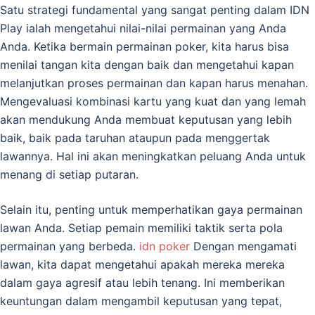
Satu strategi fundamental yang sangat penting dalam IDN
Play ialah mengetahui nilai-nilai permainan yang Anda
Anda. Ketika bermain permainan poker, kita harus bisa
menilai tangan kita dengan baik dan mengetahui kapan
melanjutkan proses permainan dan kapan harus menahan.
Mengevaluasi kombinasi kartu yang kuat dan yang lemah
akan mendukung Anda membuat keputusan yang lebih
baik, baik pada taruhan ataupun pada menggertak
lawannya. Hal ini akan meningkatkan peluang Anda untuk
menang di setiap putaran.
Selain itu, penting untuk memperhatikan gaya permainan
lawan Anda. Setiap pemain memiliki taktik serta pola
permainan yang berbeda.
idn poker
Dengan mengamati
lawan, kita dapat mengetahui apakah mereka mereka
dalam gaya agresif atau lebih tenang. Ini memberikan
keuntungan dalam mengambil keputusan yang tepat,