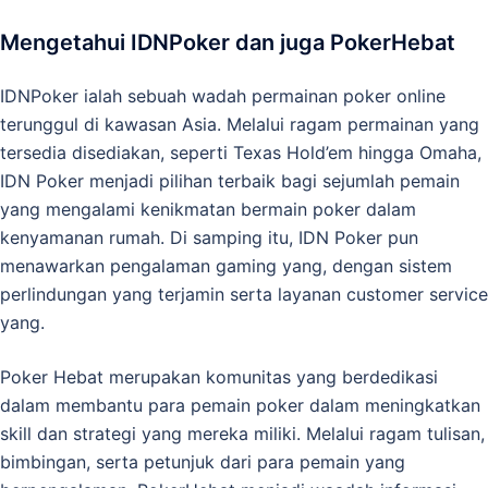
Mengetahui IDNPoker dan juga PokerHebat
IDNPoker ialah sebuah wadah permainan poker online
terunggul di kawasan Asia. Melalui ragam permainan yang
tersedia disediakan, seperti Texas Hold’em hingga Omaha,
IDN Poker menjadi pilihan terbaik bagi sejumlah pemain
yang mengalami kenikmatan bermain poker dalam
kenyamanan rumah. Di samping itu, IDN Poker pun
menawarkan pengalaman gaming yang, dengan sistem
perlindungan yang terjamin serta layanan customer service
yang.
Poker Hebat merupakan komunitas yang berdedikasi
dalam membantu para pemain poker dalam meningkatkan
skill dan strategi yang mereka miliki. Melalui ragam tulisan,
bimbingan, serta petunjuk dari para pemain yang