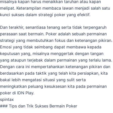
misalnya kapan harus menaikkan taruhan atau kapan
melipat. Keterampilan membaca lawan menjadi salah satu
kunci sukses dalam strategi poker yang efektif.
Dan terakhir, senantiasa tenang serta tidak terpengaruh
perasaan saat bermain. Poker adalah sebuah permainan
strategi yang membutuhkan fokus dan ketenangan pikiran.
Emosi yang tidak seimbang dapat membawa kepada
keputusan yang, misalnya menggertak dengan tangan
yang ataupun terjebak dalam permainan yang terlalu lama.
Dengan cara ini mempertahankan ketenangan pikiran dan
berdasarkan pada taktik yang telah kita persiapkan, kita
bakal lebih mengatasi situasi yang sulit serta
meningkatkan peluang kesuksesan kita pada permainan
poker di IDN Play.
spintax
### Tips dan Trik Sukses Bermain Poker