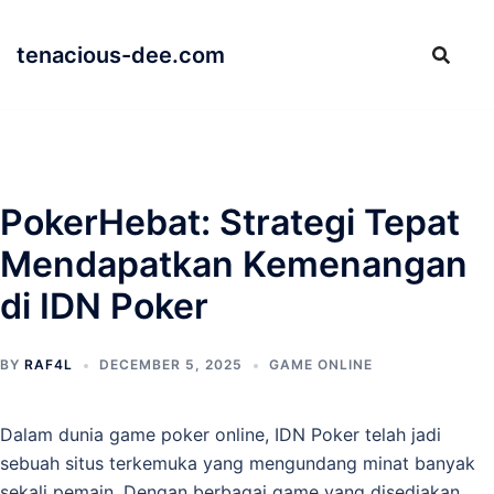
Skip
to
tenacious-dee.com
content
PokerHebat: Strategi Tepat
Mendapatkan Kemenangan
di IDN Poker
BY
RAF4L
DECEMBER 5, 2025
GAME ONLINE
Dalam dunia game poker online, IDN Poker telah jadi
sebuah situs terkemuka yang mengundang minat banyak
sekali pemain. Dengan berbagai game yang disediakan,