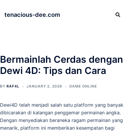
Skip
to
tenacious-dee.com
content
Bermainlah Cerdas dengan
Dewi 4D: Tips dan Cara
BY
RAF4L
JANUARY 2, 2026
GAME ONLINE
Dewi4D telah menjadi salah satu platform yang banyak
dibicarakan di kalangan penggemar permainan angka.
Dengan menyediakan beraneka ragam permainan yang
menarik, platform ini memberikan kesempatan bagi