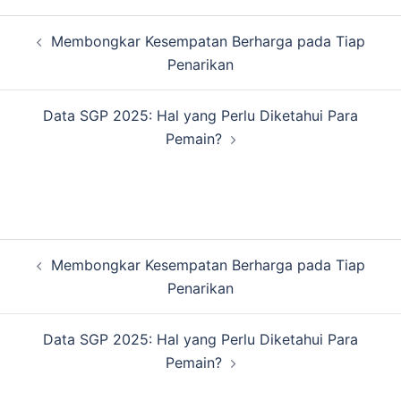
Post
Membongkar Kesempatan Berharga pada Tiap
navigation
Penarikan
Data SGP 2025: Hal yang Perlu Diketahui Para
Pemain?
Post
Membongkar Kesempatan Berharga pada Tiap
navigation
Penarikan
Data SGP 2025: Hal yang Perlu Diketahui Para
Pemain?