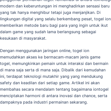
modern dan keberuntungan ini menghadirkan sensasi baru
yang tak hanya menghibur tetapi juga menjanjikan. Di
lingkungan digital yang selalu berkembang pesat, togel ion
memberikan metode baru bagi para yang ingin untuk ikut
dalam game yang sudah lama berlangsung sebagai
kesukaan di masyarakat.
Dengan menggunakan jaringan online, togel ion
memudahkan akses ke bermacam-macam jenis game
togel, memungkinkan pemain untuk interaksi dan bermain
di mana saja serta di mana saja. Dibalik dari kemudahan
ini, terdapat teknologi mutakhir yang yang mendukung
safety dan keadilan dari setiap game. Artikel ini akan
membahas secara mendalam tentang bagaimana iontogel
menciptakan harmoni di antara inovasi dan chance, serta
dampaknya pada industri permainan sekarang.