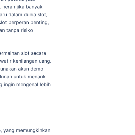
 heran jika banyak
ru dalam dunia slot,
lot berperan penting,
n tanpa risiko
rmainan slot secara
watir kehilangan uang.
ggunakan akun demo
gkinan untuk menarik
 ingin mengenal lebih
ine, yang memungkinkan