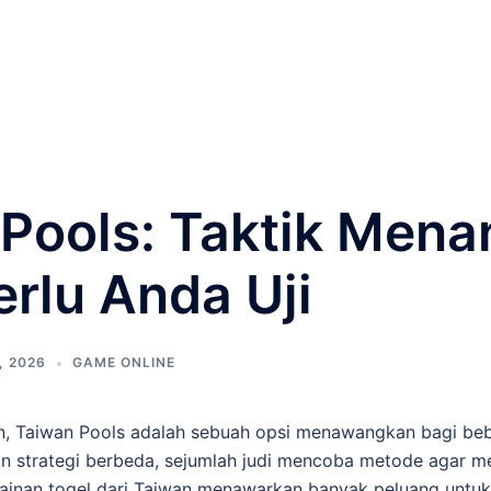
Pools: Taktik Mena
erlu Anda Uji
, 2026
GAME ONLINE
an, Taiwan Pools adalah sebuah opsi menawangkan bagi be
n strategi berbeda, sejumlah judi mencoba metode agar m
ainan togel dari Taiwan menawarkan banyak peluang untuk