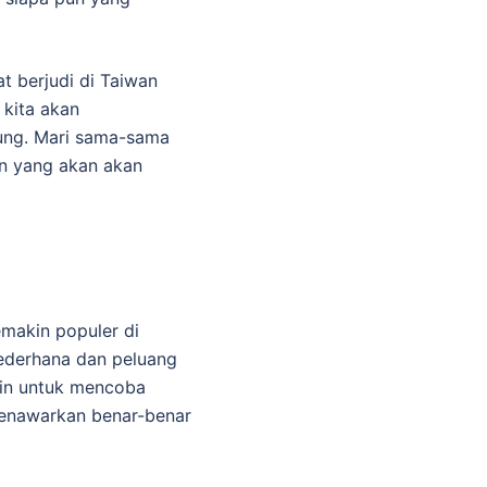
 berjudi di Taiwan
 kita akan
ng. Mari sama-sama
wan yang akan akan
makin populer di
ederhana dan peluang
ain untuk mencoba
menawarkan benar-benar