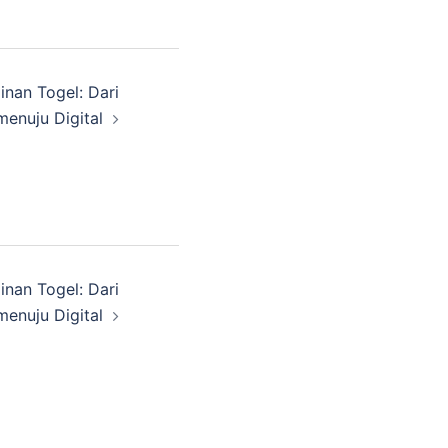
nan Togel: Dari
menuju Digital
nan Togel: Dari
menuju Digital