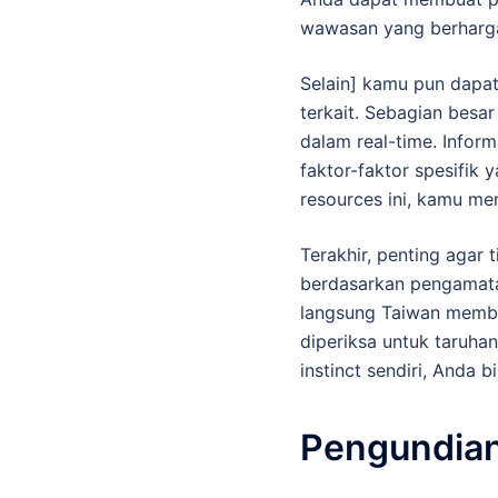
wawasan yang berharga 
Selain] kamu pun dapat
terkait. Sebagian besa
dalam real-time. Infor
faktor-faktor spesifik
resources ini, kamu me
Terakhir, penting agar
berdasarkan pengamata
langsung Taiwan member
diperiksa untuk taruha
instinct sendiri, Anda 
Pengundian