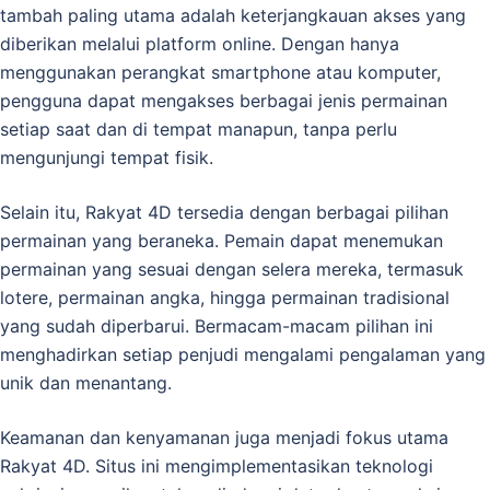
tambah paling utama adalah keterjangkauan akses yang
diberikan melalui platform online. Dengan hanya
menggunakan perangkat smartphone atau komputer,
pengguna dapat mengakses berbagai jenis permainan
setiap saat dan di tempat manapun, tanpa perlu
mengunjungi tempat fisik.
Selain itu, Rakyat 4D tersedia dengan berbagai pilihan
permainan yang beraneka. Pemain dapat menemukan
permainan yang sesuai dengan selera mereka, termasuk
lotere, permainan angka, hingga permainan tradisional
yang sudah diperbarui. Bermacam-macam pilihan ini
menghadirkan setiap penjudi mengalami pengalaman yang
unik dan menantang.
Keamanan dan kenyamanan juga menjadi fokus utama
Rakyat 4D. Situs ini mengimplementasikan teknologi