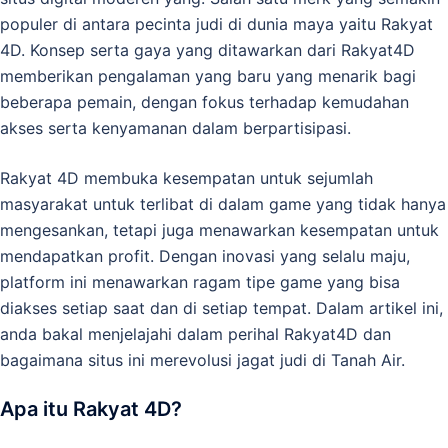
populer di antara pecinta judi di dunia maya yaitu Rakyat
4D. Konsep serta gaya yang ditawarkan dari Rakyat4D
memberikan pengalaman yang baru yang menarik bagi
beberapa pemain, dengan fokus terhadap kemudahan
akses serta kenyamanan dalam berpartisipasi.
Rakyat 4D membuka kesempatan untuk sejumlah
masyarakat untuk terlibat di dalam game yang tidak hanya
mengesankan, tetapi juga menawarkan kesempatan untuk
mendapatkan profit. Dengan inovasi yang selalu maju,
platform ini menawarkan ragam tipe game yang bisa
diakses setiap saat dan di setiap tempat. Dalam artikel ini,
anda bakal menjelajahi dalam perihal Rakyat4D dan
bagaimana situs ini merevolusi jagat judi di Tanah Air.
Apa itu Rakyat 4D?