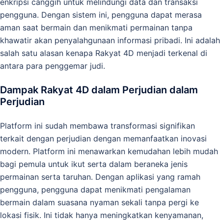
enkripsi canggih untuk melindungi data dan transaksi
pengguna. Dengan sistem ini, pengguna dapat merasa
aman saat bermain dan menikmati permainan tanpa
khawatir akan penyalahgunaan informasi pribadi. Ini adalah
salah satu alasan kenapa Rakyat 4D menjadi terkenal di
antara para penggemar judi.
Dampak Rakyat 4D dalam Perjudian dalam
Perjudian
Platform ini sudah membawa transformasi signifikan
terkait dengan perjudian dengan memanfaatkan inovasi
modern. Platform ini menawarkan kemudahan lebih mudah
bagi pemula untuk ikut serta dalam beraneka jenis
permainan serta taruhan. Dengan aplikasi yang ramah
pengguna, pengguna dapat menikmati pengalaman
bermain dalam suasana nyaman sekali tanpa pergi ke
lokasi fisik. Ini tidak hanya meningkatkan kenyamanan,