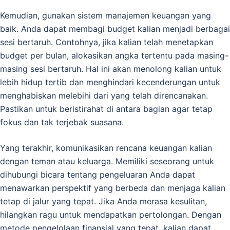
Kemudian, gunakan sistem manajemen keuangan yang
baik. Anda dapat membagi budget kalian menjadi berbagai
sesi bertaruh. Contohnya, jika kalian telah menetapkan
budget per bulan, alokasikan angka tertentu pada masing-
masing sesi bertaruh. Hal ini akan menolong kalian untuk
lebih hidup tertib dan menghindari kecenderungan untuk
menghabiskan melebihi dari yang telah direncanakan.
Pastikan untuk beristirahat di antara bagian agar tetap
fokus dan tak terjebak suasana.
Yang terakhir, komunikasikan rencana keuangan kalian
dengan teman atau keluarga. Memiliki seseorang untuk
dihubungi bicara tentang pengeluaran Anda dapat
menawarkan perspektif yang berbeda dan menjaga kalian
tetap di jalur yang tepat. Jika Anda merasa kesulitan,
hilangkan ragu untuk mendapatkan pertolongan. Dengan
metode pengelolaan finansial yang tepat, kalian dapat