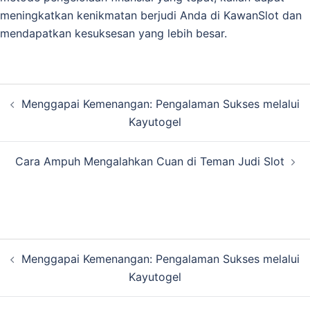
meningkatkan kenikmatan berjudi Anda di KawanSlot dan
mendapatkan kesuksesan yang lebih besar.
Post
Menggapai Kemenangan: Pengalaman Sukses melalui
navigation
Kayutogel
Cara Ampuh Mengalahkan Cuan di Teman Judi Slot
Post
Menggapai Kemenangan: Pengalaman Sukses melalui
navigation
Kayutogel