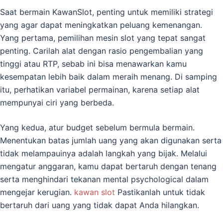
Saat bermain KawanSlot, penting untuk memiliki strategi
yang agar dapat meningkatkan peluang kemenangan.
Yang pertama, pemilihan mesin slot yang tepat sangat
penting. Carilah alat dengan rasio pengembalian yang
tinggi atau RTP, sebab ini bisa menawarkan kamu
kesempatan lebih baik dalam meraih menang. Di samping
itu, perhatikan variabel permainan, karena setiap alat
mempunyai ciri yang berbeda.
Yang kedua, atur budget sebelum bermula bermain.
Menentukan batas jumlah uang yang akan digunakan serta
tidak melampauinya adalah langkah yang bijak. Melalui
mengatur anggaran, kamu dapat bertaruh dengan tenang
serta menghindari tekanan mental psychological dalam
mengejar kerugian.
kawan slot
Pastikanlah untuk tidak
bertaruh dari uang yang tidak dapat Anda hilangkan.