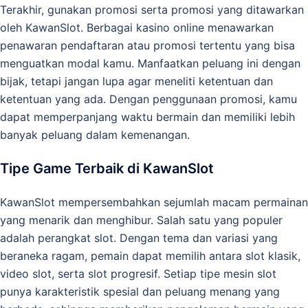
Terakhir, gunakan promosi serta promosi yang ditawarkan
oleh KawanSlot. Berbagai kasino online menawarkan
penawaran pendaftaran atau promosi tertentu yang bisa
menguatkan modal kamu. Manfaatkan peluang ini dengan
bijak, tetapi jangan lupa agar meneliti ketentuan dan
ketentuan yang ada. Dengan penggunaan promosi, kamu
dapat memperpanjang waktu bermain dan memiliki lebih
banyak peluang dalam kemenangan.
Tipe Game Terbaik di KawanSlot
KawanSlot mempersembahkan sejumlah macam permainan
yang menarik dan menghibur. Salah satu yang populer
adalah perangkat slot. Dengan tema dan variasi yang
beraneka ragam, pemain dapat memilih antara slot klasik,
video slot, serta slot progresif. Setiap tipe mesin slot
punya karakteristik spesial dan peluang menang yang