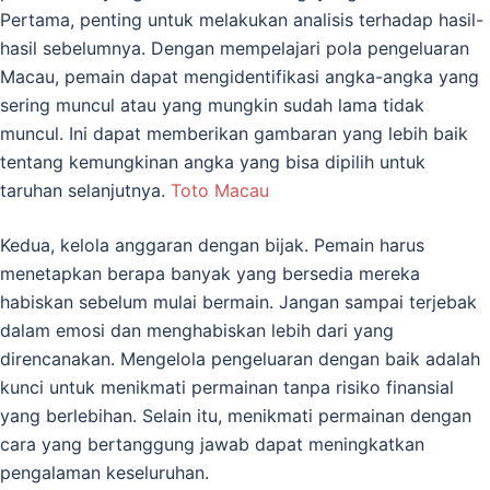
Pertama, penting untuk melakukan analisis terhadap hasil-
hasil sebelumnya. Dengan mempelajari pola pengeluaran
Macau, pemain dapat mengidentifikasi angka-angka yang
sering muncul atau yang mungkin sudah lama tidak
muncul. Ini dapat memberikan gambaran yang lebih baik
tentang kemungkinan angka yang bisa dipilih untuk
taruhan selanjutnya.
Toto Macau
Kedua, kelola anggaran dengan bijak. Pemain harus
menetapkan berapa banyak yang bersedia mereka
habiskan sebelum mulai bermain. Jangan sampai terjebak
dalam emosi dan menghabiskan lebih dari yang
direncanakan. Mengelola pengeluaran dengan baik adalah
kunci untuk menikmati permainan tanpa risiko finansial
yang berlebihan. Selain itu, menikmati permainan dengan
cara yang bertanggung jawab dapat meningkatkan
pengalaman keseluruhan.