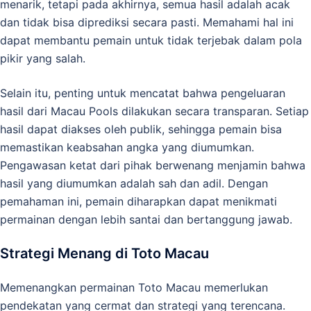
menarik, tetapi pada akhirnya, semua hasil adalah acak
dan tidak bisa diprediksi secara pasti. Memahami hal ini
dapat membantu pemain untuk tidak terjebak dalam pola
pikir yang salah.
Selain itu, penting untuk mencatat bahwa pengeluaran
hasil dari Macau Pools dilakukan secara transparan. Setiap
hasil dapat diakses oleh publik, sehingga pemain bisa
memastikan keabsahan angka yang diumumkan.
Pengawasan ketat dari pihak berwenang menjamin bahwa
hasil yang diumumkan adalah sah dan adil. Dengan
pemahaman ini, pemain diharapkan dapat menikmati
permainan dengan lebih santai dan bertanggung jawab.
Strategi Menang di Toto Macau
Memenangkan permainan Toto Macau memerlukan
pendekatan yang cermat dan strategi yang terencana.