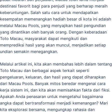
destinasi favorit bagi para penjudi yang berharap meraih
keberuntungan. Salah satu cara untuk mendapatkan
kesempatan memenangkan hadiah besar di kota ini adalah
melalui Macau Pools, yang menyajikan hasil pengundian
yang dinantikan oleh banyak orang. Dengan keberadaan
Toto Macau, masyarakat dapat mengikuti dan
memprediksi hasil yang akan muncul, menjadikan setiap
undian semakin menegangkan.
Melalui artikel ini, kita akan membahas lebih dalam tentang
Toto Macau dan berbagai aspek terkait seperti
pengeluaran, keluaran, dan hasil yang dapat diharapkan
dari Macau Pools. Banyak mitos beredar mengenai cara
kerja sistem ini, dan kita akan memisahkan fakta dari fiksi.
Apakah Anda penasaran untuk mengetahui bagaimana
angka dapat bertransformasi menjadi kemenangan? Mari
kita eksplorasi bersama, mengungkap rahasia dan