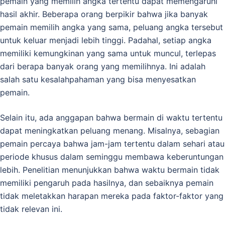
pemain yang memilih angka tertentu dapat memengaruhi
hasil akhir. Beberapa orang berpikir bahwa jika banyak
pemain memilih angka yang sama, peluang angka tersebut
untuk keluar menjadi lebih tinggi. Padahal, setiap angka
memiliki kemungkinan yang sama untuk muncul, terlepas
dari berapa banyak orang yang memilihnya. Ini adalah
salah satu kesalahpahaman yang bisa menyesatkan
pemain.
Selain itu, ada anggapan bahwa bermain di waktu tertentu
dapat meningkatkan peluang menang. Misalnya, sebagian
pemain percaya bahwa jam-jam tertentu dalam sehari atau
periode khusus dalam seminggu membawa keberuntungan
lebih. Penelitian menunjukkan bahwa waktu bermain tidak
memiliki pengaruh pada hasilnya, dan sebaiknya pemain
tidak meletakkan harapan mereka pada faktor-faktor yang
tidak relevan ini.