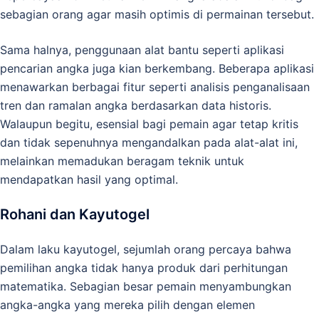
sebagian orang agar masih optimis di permainan tersebut.
Sama halnya, penggunaan alat bantu seperti aplikasi
pencarian angka juga kian berkembang. Beberapa aplikasi
menawarkan berbagai fitur seperti analisis penganalisaan
tren dan ramalan angka berdasarkan data historis.
Walaupun begitu, esensial bagi pemain agar tetap kritis
dan tidak sepenuhnya mengandalkan pada alat-alat ini,
melainkan memadukan beragam teknik untuk
mendapatkan hasil yang optimal.
Rohani dan Kayutogel
Dalam laku kayutogel, sejumlah orang percaya bahwa
pemilihan angka tidak hanya produk dari perhitungan
matematika. Sebagian besar pemain menyambungkan
angka-angka yang mereka pilih dengan elemen