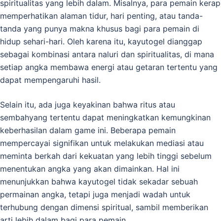
spiritualitas yang lebih dalam. Misalnya, para pemain kerap
memperhatikan alaman tidur, hari penting, atau tanda-
tanda yang punya makna khusus bagi para pemain di
hidup sehari-hari. Oleh karena itu, kayutogel dianggap
sebagai kombinasi antara naluri dan spiritualitas, di mana
setiap angka membawa energi atau getaran tertentu yang
dapat mempengaruhi hasil.
Selain itu, ada juga keyakinan bahwa ritus atau
sembahyang tertentu dapat meningkatkan kemungkinan
keberhasilan dalam game ini. Beberapa pemain
mempercayai signifikan untuk melakukan mediasi atau
meminta berkah dari kekuatan yang lebih tinggi sebelum
menentukan angka yang akan dimainkan. Hal ini
menunjukkan bahwa kayutogel tidak sekadar sebuah
permainan angka, tetapi juga menjadi wadah untuk
terhubung dengan dimensi spiritual, sambil memberikan
arti lebih dalam bagi para pemain.