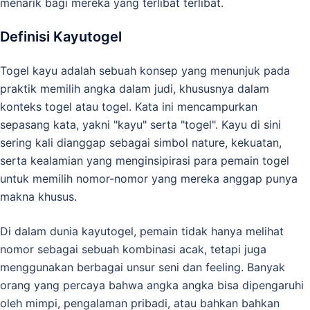
menarik bagi mereka yang terlibat terlibat.
Definisi Kayutogel
Togel kayu adalah sebuah konsep yang menunjuk pada
praktik memilih angka dalam judi, khususnya dalam
konteks togel atau togel. Kata ini mencampurkan
sepasang kata, yakni "kayu" serta "togel". Kayu di sini
sering kali dianggap sebagai simbol nature, kekuatan,
serta kealamian yang menginsipirasi para pemain togel
untuk memilih nomor-nomor yang mereka anggap punya
makna khusus.
Di dalam dunia kayutogel, pemain tidak hanya melihat
nomor sebagai sebuah kombinasi acak, tetapi juga
menggunakan berbagai unsur seni dan feeling. Banyak
orang yang percaya bahwa angka angka bisa dipengaruhi
oleh mimpi, pengalaman pribadi, atau bahkan bahkan