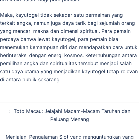
Maka, kayutogel tidak sekadar satu permainan yang
terkait angka, namun juga daya tarik bagi sejumlah orang
yang mencari makna dan dimensi spiritual. Para pemain
percaya bahwa lewat kayutogel, para pemain bisa
menemukan kemampuan diri dan mendapatkan cara untuk
berinteraksi dengan energi kosmos. Keterhubungan antara
pemilihan angka dan spiritualitas tersebut menjadi salah
satu daya utama yang menjadikan kayutogel tetap relevan
di antara publik sekarang.
Post
Toto Macau: Jelajahi Macam-Macam Taruhan dan
navigation
Peluang Menang
Menjalani Pengalaman Slot yang menguntungkan yang