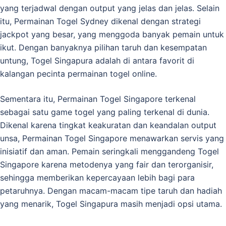
yang terjadwal dengan output yang jelas dan jelas. Selain
itu, Permainan Togel Sydney dikenal dengan strategi
jackpot yang besar, yang menggoda banyak pemain untuk
ikut. Dengan banyaknya pilihan taruh dan kesempatan
untung, Togel Singapura adalah di antara favorit di
kalangan pecinta permainan togel online.
Sementara itu, Permainan Togel Singapore terkenal
sebagai satu game togel yang paling terkenal di dunia.
Dikenal karena tingkat keakuratan dan keandalan output
unsa, Permainan Togel Singapore menawarkan servis yang
inisiatif dan aman. Pemain seringkali menggandeng Togel
Singapore karena metodenya yang fair dan terorganisir,
sehingga memberikan kepercayaan lebih bagi para
petaruhnya. Dengan macam-macam tipe taruh dan hadiah
yang menarik, Togel Singapura masih menjadi opsi utama.