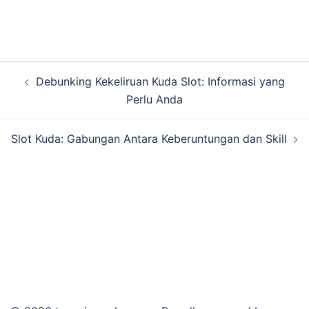
Post
Debunking Kekeliruan Kuda Slot: Informasi yang
navigation
Perlu Anda
Slot Kuda: Gabungan Antara Keberuntungan dan Skill