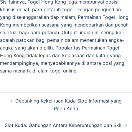
Sisi lainnya, Togel Hong Kong juga mempunyai posisi
khusus di hati para petaruh togel. Dengan pengundian
yang diselenggarakan tiap malam, Permainan Togel Hong
Kong memberikan suasana yang mendebarkan dan penuh
spiritual bagi para petaruh. Output undian ini sering kali
adalah patokan bagi pemain dalam menentukan angka-
angka yang akan dipilih. Popularitas Permainan Togel
Hong Kong tidak lepas dari kebiasaan dan kultur yang
mendampinginya, menyebabkannya di antara opsi yang
sama menarik di alam togel online.
Post
Debunking Kekeliruan Kuda Slot: Informasi yang
navigation
Perlu Anda
Slot Kuda: Gabungan Antara Keberuntungan dan Skill