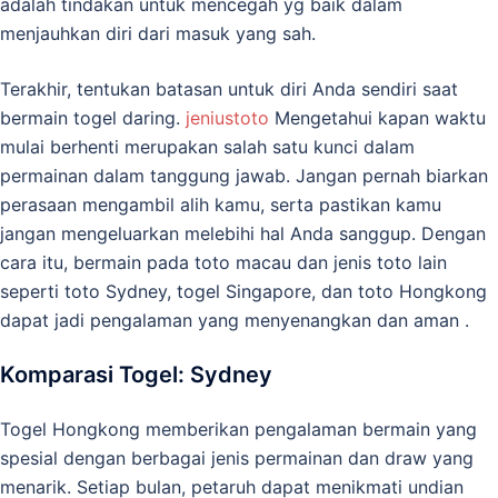
adalah tindakan untuk mencegah yg baik dalam
menjauhkan diri dari masuk yang sah.
Terakhir, tentukan batasan untuk diri Anda sendiri saat
bermain togel daring.
jeniustoto
Mengetahui kapan waktu
mulai berhenti merupakan salah satu kunci dalam
permainan dalam tanggung jawab. Jangan pernah biarkan
perasaan mengambil alih kamu, serta pastikan kamu
jangan mengeluarkan melebihi hal Anda sanggup. Dengan
cara itu, bermain pada toto macau dan jenis toto lain
seperti toto Sydney, togel Singapore, dan toto Hongkong
dapat jadi pengalaman yang menyenangkan dan aman .
Komparasi Togel: Sydney
Togel Hongkong memberikan pengalaman bermain yang
spesial dengan berbagai jenis permainan dan draw yang
menarik. Setiap bulan, petaruh dapat menikmati undian