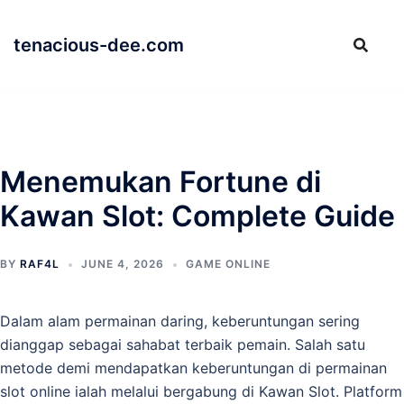
Skip
to
tenacious-dee.com
content
Menemukan Fortune di
Kawan Slot: Complete Guide
BY
RAF4L
JUNE 4, 2026
GAME ONLINE
Dalam alam permainan daring, keberuntungan sering
dianggap sebagai sahabat terbaik pemain. Salah satu
metode demi mendapatkan keberuntungan di permainan
slot online ialah melalui bergabung di Kawan Slot. Platform