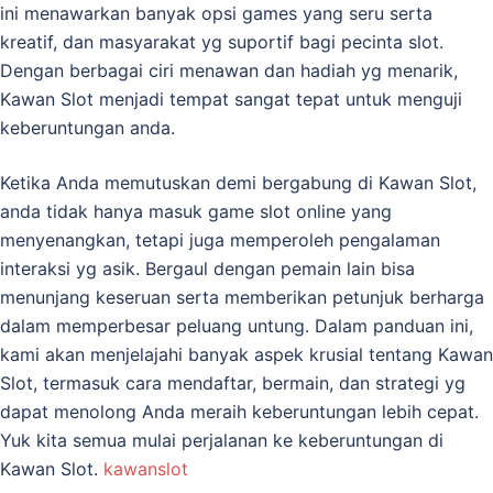
ini menawarkan banyak opsi games yang seru serta
kreatif, dan masyarakat yg suportif bagi pecinta slot.
Dengan berbagai ciri menawan dan hadiah yg menarik,
Kawan Slot menjadi tempat sangat tepat untuk menguji
keberuntungan anda.
Ketika Anda memutuskan demi bergabung di Kawan Slot,
anda tidak hanya masuk game slot online yang
menyenangkan, tetapi juga memperoleh pengalaman
interaksi yg asik. Bergaul dengan pemain lain bisa
menunjang keseruan serta memberikan petunjuk berharga
dalam memperbesar peluang untung. Dalam panduan ini,
kami akan menjelajahi banyak aspek krusial tentang Kawan
Slot, termasuk cara mendaftar, bermain, dan strategi yg
dapat menolong Anda meraih keberuntungan lebih cepat.
Yuk kita semua mulai perjalanan ke keberuntungan di
Kawan Slot.
kawanslot