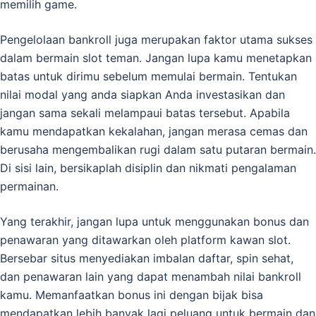
memilih game.
Pengelolaan bankroll juga merupakan faktor utama sukses
dalam bermain slot teman. Jangan lupa kamu menetapkan
batas untuk dirimu sebelum memulai bermain. Tentukan
nilai modal yang anda siapkan Anda investasikan dan
jangan sama sekali melampaui batas tersebut. Apabila
kamu mendapatkan kekalahan, jangan merasa cemas dan
berusaha mengembalikan rugi dalam satu putaran bermain.
Di sisi lain, bersikaplah disiplin dan nikmati pengalaman
permainan.
Yang terakhir, jangan lupa untuk menggunakan bonus dan
penawaran yang ditawarkan oleh platform kawan slot.
Bersebar situs menyediakan imbalan daftar, spin sehat,
dan penawaran lain yang dapat menambah nilai bankroll
kamu. Memanfaatkan bonus ini dengan bijak bisa
mendapatkan lebih banyak lagi peluang untuk bermain dan