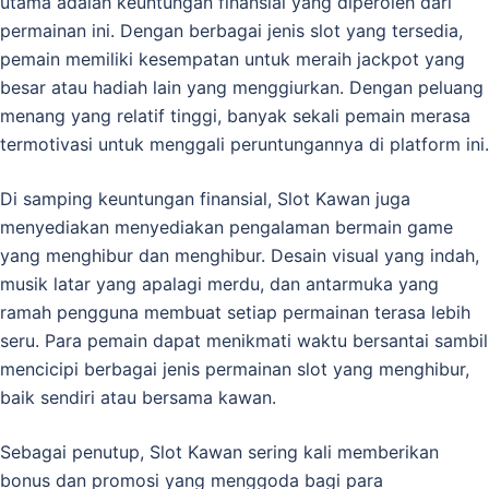
utama adalah keuntungan finansial yang diperoleh dari
permainan ini. Dengan berbagai jenis slot yang tersedia,
pemain memiliki kesempatan untuk meraih jackpot yang
besar atau hadiah lain yang menggiurkan. Dengan peluang
menang yang relatif tinggi, banyak sekali pemain merasa
termotivasi untuk menggali peruntungannya di platform ini.
Di samping keuntungan finansial, Slot Kawan juga
menyediakan menyediakan pengalaman bermain game
yang menghibur dan menghibur. Desain visual yang indah,
musik latar yang apalagi merdu, dan antarmuka yang
ramah pengguna membuat setiap permainan terasa lebih
seru. Para pemain dapat menikmati waktu bersantai sambil
mencicipi berbagai jenis permainan slot yang menghibur,
baik sendiri atau bersama kawan.
Sebagai penutup, Slot Kawan sering kali memberikan
bonus dan promosi yang menggoda bagi para