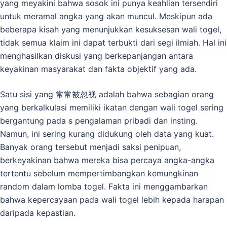
yang meyakini bahwa sosok ini punya keahlian tersendiri
untuk meramal angka yang akan muncul. Meskipun ada
beberapa kisah yang menunjukkan kesuksesan wali togel,
tidak semua klaim ini dapat terbukti dari segi ilmiah. Hal ini
menghasilkan diskusi yang berkepanjangan antara
keyakinan masyarakat dan fakta objektif yang ada.
Satu sisi yang 常常被忽视 adalah bahwa sebagian orang
yang berkalkulasi memiliki ikatan dengan wali togel sering
bergantung pada s pengalaman pribadi dan insting.
Namun, ini sering kurang didukung oleh data yang kuat.
Banyak orang tersebut menjadi saksi penipuan,
berkeyakinan bahwa mereka bisa percaya angka-angka
tertentu sebelum mempertimbangkan kemungkinan
random dalam lomba togel. Fakta ini menggambarkan
bahwa kepercayaan pada wali togel lebih kepada harapan
daripada kepastian.