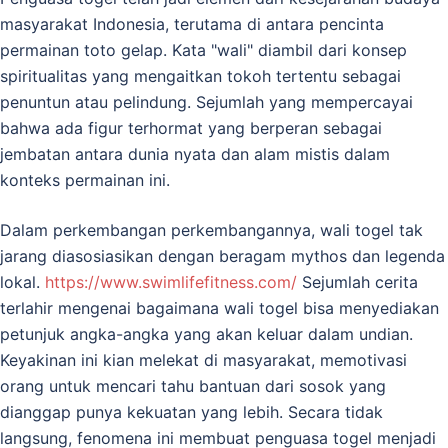
masyarakat Indonesia, terutama di antara pencinta
permainan toto gelap. Kata "wali" diambil dari konsep
spiritualitas yang mengaitkan tokoh tertentu sebagai
penuntun atau pelindung. Sejumlah yang mempercayai
bahwa ada figur terhormat yang berperan sebagai
jembatan antara dunia nyata dan alam mistis dalam
konteks permainan ini.
Dalam perkembangan perkembangannya, wali togel tak
jarang diasosiasikan dengan beragam mythos dan legenda
lokal.
https://www.swimlifefitness.com/
Sejumlah cerita
terlahir mengenai bagaimana wali togel bisa menyediakan
petunjuk angka-angka yang akan keluar dalam undian.
Keyakinan ini kian melekat di masyarakat, memotivasi
orang untuk mencari tahu bantuan dari sosok yang
dianggap punya kekuatan yang lebih. Secara tidak
langsung, fenomena ini membuat penguasa togel menjadi