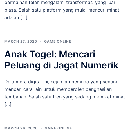
permainan telah mengalami transformasi yang luar
biasa. Salah satu platform yang mulai mencuri minat
adalah […]
MARCH 27, 2026
GAME ONLINE
Anak Togel: Mencari
Peluang di Jagat Numerik
Dalam era digital ini, sejumlah pemuda yang sedang
mencari cara lain untuk memperoleh penghasilan
tambahan. Salah satu tren yang sedang memikat minat
[…]
MARCH 26, 2026
GAME ONLINE