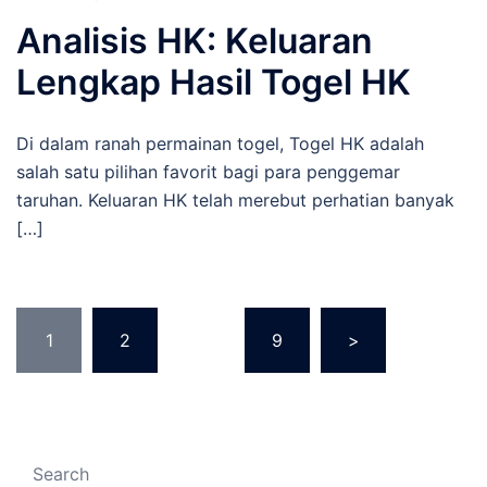
Analisis HK: Keluaran
Lengkap Hasil Togel HK
Di dalam ranah permainan togel, Togel HK adalah
salah satu pilihan favorit bagi para penggemar
taruhan. Keluaran HK telah merebut perhatian banyak
[…]
Posts
1
2
…
9
>
pagination
Search