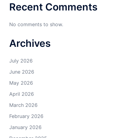
Recent Comments
No comments to show.
Archives
July 2026
June 2026
May 2026
April 2026
March 2026
February 2026
January 2026