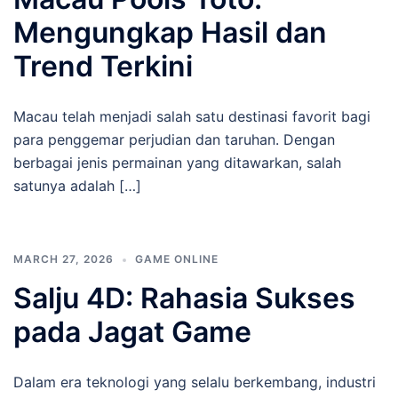
Mengungkap Hasil dan
Trend Terkini
Macau telah menjadi salah satu destinasi favorit bagi
para penggemar perjudian dan taruhan. Dengan
berbagai jenis permainan yang ditawarkan, salah
satunya adalah […]
MARCH 27, 2026
GAME ONLINE
Salju 4D: Rahasia Sukses
pada Jagat Game
Dalam era teknologi yang selalu berkembang, industri