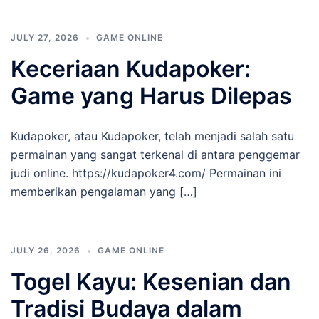
JULY 27, 2026
GAME ONLINE
Keceriaan Kudapoker:
Game yang Harus Dilepas
Kudapoker, atau Kudapoker, telah menjadi salah satu
permainan yang sangat terkenal di antara penggemar
judi online. https://kudapoker4.com/ Permainan ini
memberikan pengalaman yang […]
JULY 26, 2026
GAME ONLINE
Togel Kayu: Kesenian dan
Tradisi Budaya dalam