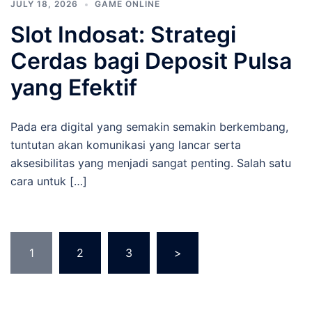
JULY 18, 2026
GAME ONLINE
Slot Indosat: Strategi
Cerdas bagi Deposit Pulsa
yang Efektif
Pada era digital yang semakin semakin berkembang,
tuntutan akan komunikasi yang lancar serta
aksesibilitas yang menjadi sangat penting. Salah satu
cara untuk […]
Posts
1
2
3
>
pagination